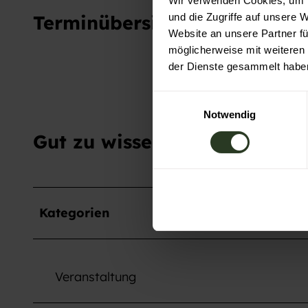
Wir verwenden Cookies, um I
Terminübersicht
und die Zugriffe auf unsere 
Website an unsere Partner fü
möglicherweise mit weiteren
der Dienste gesammelt habe
E
Notwendig
i
n
Gut zu wissen
w
i
l
l
Kategorien
i
g
u
n
Veranstaltung
g
s