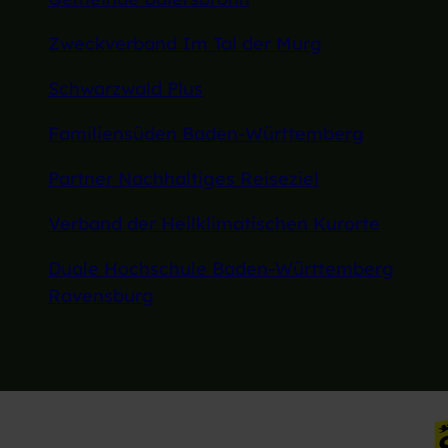
Zweckverband Im Tal der Murg
Schwarzwald Plus
Familiensüden Baden-Württemberg
Partner Nachhaltiges Reiseziel
Verband der Heilklimatischen Kurorte
Duale Hochschule Baden-Württemberg
Ravensburg