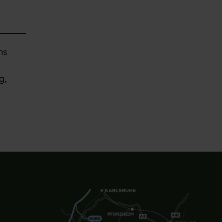
ns
g,