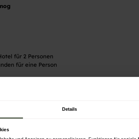
imog
otel für 2 Personen
unden für eine Person
artigen Unimog-Museum
neralbad ROTEHERMA (4Stunden)
tenlosen Nutzung
zen Schwarzwald
Details
kies