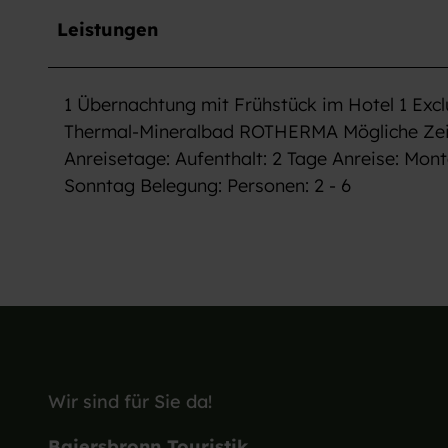
a
Leistungen
u
s
w
1 Übernachtung mit Frühstück im Hotel 1 Exclu
a
h
Thermal-Mineralbad ROTHERMA Mögliche Zeitr
l
Anreisetage: Aufenthalt: 2 Tage Anreise: Mon
Sonntag Belegung: Personen: 2 - 6
Wir sind für Sie da!
Baiersbronn Touristik