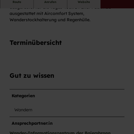
Alles gut gepackt. Mit dem Wanderrucksack perfekt
Route
Anrufen
Website
ausgerüstet für die Tages-Tour. 24 Liter Packmaß
ausgestattet mit Aircomfort System,
Wanderstockhalterung und Regenhülle.
Terminübersicht
Gut zu wissen
Kategorien
Wandern
Ansprechpartner:in
Wander-Informationszentrum der Baiersbronn