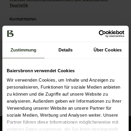
Touristik
Kontaktdaten
Wander-Informationszentrum der Baiersbronn
Touristik
Freudenstädter Str. 40
72270
Baiersbronn
- Baiersbronn
Zustimmung
Details
Über Cookies
+49 7442 841466
wandern@baiersbronn.de
Baiersbronn verwendet Cookies
Website
Wir verwenden Cookies, um Inhalte und Anzeigen zu
Anreise mit dem Auto
personalisieren, Funktionen für soziale Medien anbieten
Anreise mit öffentlichen Verkehrsmitteln
zu können und die Zugriffe auf unsere Website zu
analysieren. Außerdem geben wir Informationen zu Ihrer
Verwendung unserer Website an unsere Partner für
soziale Medien, Werbung und Analysen weiter. Unsere
Partner führen diese Informationen möglicherweise mit
weiteren Daten zusammen, die Sie ihnen bereitgestellt