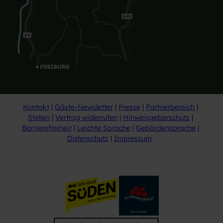
Kontakt
Gäste-Newsletter
Presse
Partnerbereich
Stellen
Vertrag widerrufen
Hinweisgeberschutz
Barrierefreiheit
Leichte Sprache
Gebärdensprache
Datenschutz
Impressum