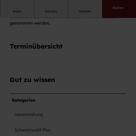
Buchen
Wir basteln eine weihnachtliche Dekoration. Das
Route
Anrufen
Website
Gebastelte darf selbstverständlich mit nach Hause
genommen werden.
Terminübersicht
Gut zu wissen
Kategorien
Veranstaltung
Schwarzwald Plus