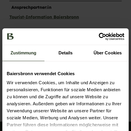
Ansprechpartner:in
Tourist-Information Baiersbronn
Kontaktdaten
Tourist-Information Baiersbronn
Rosenplatz 3
Zustimmung
Details
Über Cookies
72270
Baiersbronn
+49 7442 84140
service@baiersbronn.de
Baiersbronn verwendet Cookies
Website
Wir verwenden Cookies, um Inhalte und Anzeigen zu
personalisieren, Funktionen für soziale Medien anbieten
Anreise mit dem Auto
zu können und die Zugriffe auf unsere Website zu
Anreise mit öffentlichen Verkehrsmitteln
analysieren. Außerdem geben wir Informationen zu Ihrer
Verwendung unserer Website an unsere Partner für
soziale Medien, Werbung und Analysen weiter. Unsere
Partner führen diese Informationen möglicherweise mit