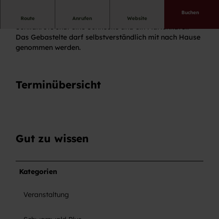
Buchen
Wir basteln eine Schildkröte aus Tonkarton. Auf der
Route
Anrufen
Website
Schildkröte sitzt eine Schnecke und ein Marienkäfer.
Das Gebastelte darf selbstverständlich mit nach Hause
genommen werden.
Terminübersicht
Gut zu wissen
Kategorien
Veranstaltung