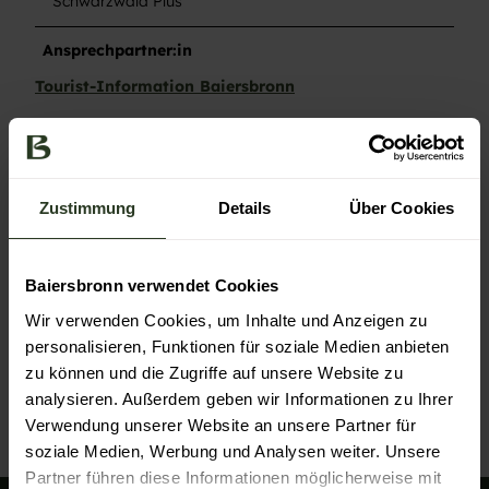
Schwarzwald Plus
Ansprechpartner:in
Tourist-Information Baiersbronn
Kontaktdaten
Tourist-Information Baiersbronn
Rosenplatz 3
Zustimmung
Details
Über Cookies
72270
Baiersbronn
+49 7442 84140
service@baiersbronn.de
Baiersbronn verwendet Cookies
Wir verwenden Cookies, um Inhalte und Anzeigen zu
Website
personalisieren, Funktionen für soziale Medien anbieten
Anreise mit dem Auto
zu können und die Zugriffe auf unsere Website zu
Anreise mit öffentlichen Verkehrsmitteln
analysieren. Außerdem geben wir Informationen zu Ihrer
Verwendung unserer Website an unsere Partner für
soziale Medien, Werbung und Analysen weiter. Unsere
Partner führen diese Informationen möglicherweise mit