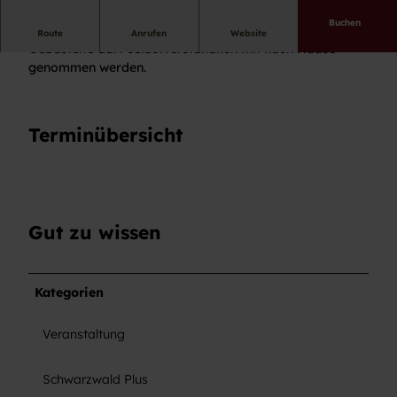
Buchen
Wir bemalen einen Badepärchen aus Holz. Das
Route
Anrufen
Website
Gebastelte darf selbstverständlich mit nach Hause
genommen werden.
Terminübersicht
Gut zu wissen
Kategorien
Veranstaltung
Schwarzwald Plus