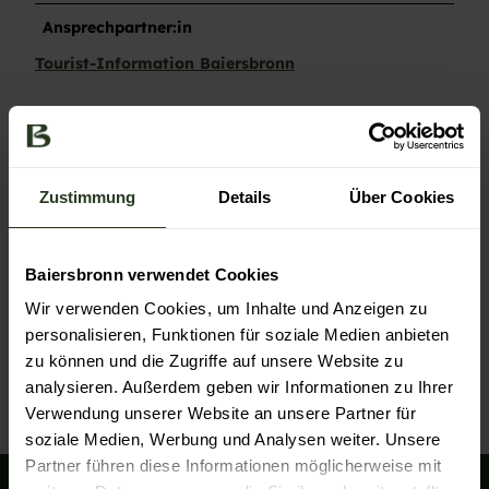
Ansprechpartner:in
Tourist-Information Baiersbronn
Kontaktdaten
Tourist-Information Baiersbronn
Rosenplatz 3
Zustimmung
Details
Über Cookies
72270
Baiersbronn
+49 7442 84140
service@baiersbronn.de
Baiersbronn verwendet Cookies
Website
Wir verwenden Cookies, um Inhalte und Anzeigen zu
personalisieren, Funktionen für soziale Medien anbieten
Anreise mit dem Auto
zu können und die Zugriffe auf unsere Website zu
Anreise mit öffentlichen Verkehrsmitteln
analysieren. Außerdem geben wir Informationen zu Ihrer
Verwendung unserer Website an unsere Partner für
soziale Medien, Werbung und Analysen weiter. Unsere
Partner führen diese Informationen möglicherweise mit