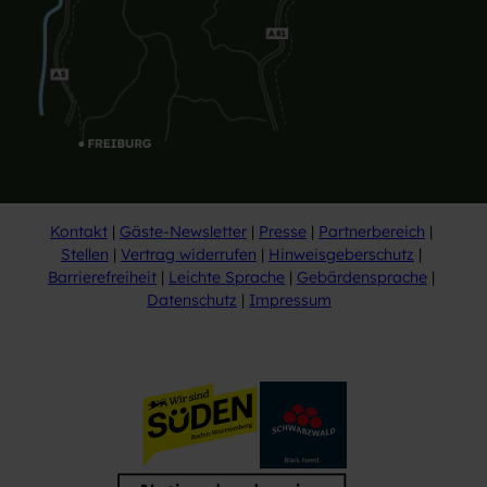
Kontakt
Gäste-Newsletter
Presse
Partnerbereich
Stellen
Vertrag widerrufen
Hinweisgeberschutz
Barrierefreiheit
Leichte Sprache
Gebärdensprache
Datenschutz
Impressum