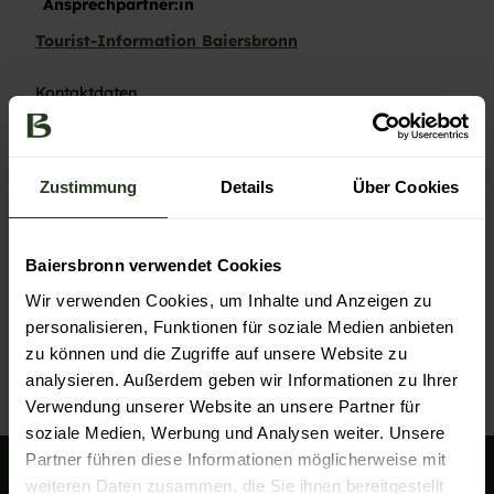
Ansprechpartner:in
Tourist-Information Baiersbronn
Kontaktdaten
Tourist-Information Baiersbronn
Rosenplatz 3
72270
Baiersbronn
Zustimmung
Details
Über Cookies
+49 7442 84140
service@baiersbronn.de
Baiersbronn verwendet Cookies
Website
Wir verwenden Cookies, um Inhalte und Anzeigen zu
Anreise mit dem Auto
personalisieren, Funktionen für soziale Medien anbieten
Anreise mit öffentlichen Verkehrsmitteln
zu können und die Zugriffe auf unsere Website zu
analysieren. Außerdem geben wir Informationen zu Ihrer
Verwendung unserer Website an unsere Partner für
soziale Medien, Werbung und Analysen weiter. Unsere
Partner führen diese Informationen möglicherweise mit
weiteren Daten zusammen, die Sie ihnen bereitgestellt