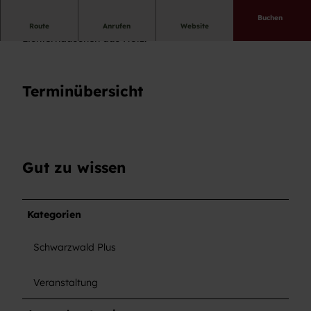
Buchen
Mit Pinsel und Farbe bemalen wir ein
Route
Anrufen
Website
Lichterhäuschen aus Holz.
Terminübersicht
Gut zu wissen
Kategorien
Schwarzwald Plus
Veranstaltung