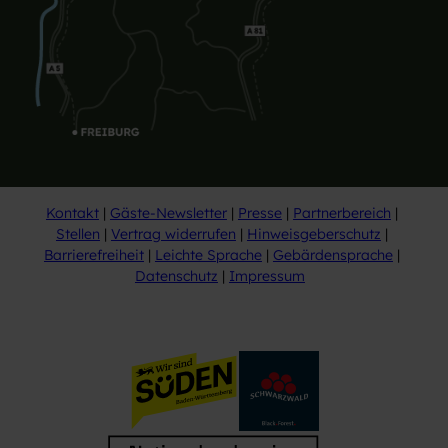
Kontakt
Gäste-Newsletter
Presse
Partnerbereich
Stellen
Vertrag widerrufen
Hinweisgeberschutz
Barrierefreiheit
Leichte Sprache
Gebärdensprache
Datenschutz
Impressum