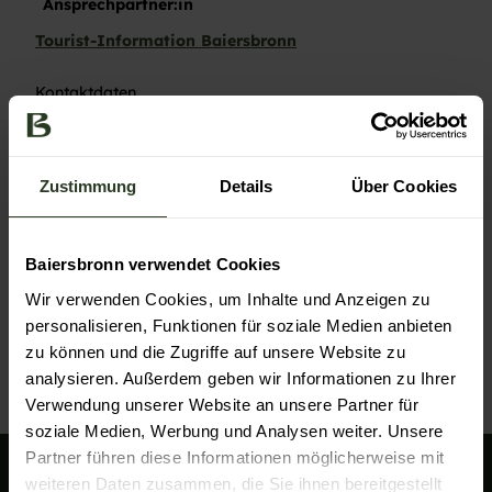
Ansprechpartner:in
Tourist-Information Baiersbronn
Kontaktdaten
Tourist-Information Baiersbronn
Rosenplatz 3
72270
Baiersbronn
Zustimmung
Details
Über Cookies
+49 7442 84140
service@baiersbronn.de
Baiersbronn verwendet Cookies
Website
Wir verwenden Cookies, um Inhalte und Anzeigen zu
Anreise mit dem Auto
personalisieren, Funktionen für soziale Medien anbieten
Anreise mit öffentlichen Verkehrsmitteln
zu können und die Zugriffe auf unsere Website zu
analysieren. Außerdem geben wir Informationen zu Ihrer
Verwendung unserer Website an unsere Partner für
soziale Medien, Werbung und Analysen weiter. Unsere
Partner führen diese Informationen möglicherweise mit
weiteren Daten zusammen, die Sie ihnen bereitgestellt