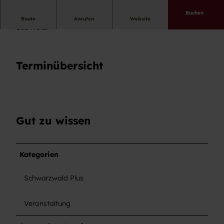
Buchen
Mit Pinsel und Farbe bemalen wir einen Handspiegel
Route
Anrufen
Website
aus Holz.
Terminübersicht
Gut zu wissen
Kategorien
Schwarzwald Plus
Veranstaltung