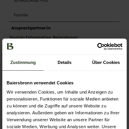
Schwarzwald Plus
Familie
Ansprechpartner:in
Tourist-Information Baiersbronn
Kontaktdaten
Tourist-Information Baiersbronn
Zustimmung
Details
Über Cookies
Rosenplatz 3
72270
Baiersbronn
+49 7442 84140
Baiersbronn verwendet Cookies
service@baiersbronn.de
Wir verwenden Cookies, um Inhalte und Anzeigen zu
personalisieren, Funktionen für soziale Medien anbieten
Website
zu können und die Zugriffe auf unsere Website zu
Anreise mit dem Auto
analysieren. Außerdem geben wir Informationen zu Ihrer
Anreise mit öffentlichen Verkehrsmitteln
Verwendung unserer Website an unsere Partner für
soziale Medien, Werbung und Analysen weiter. Unsere