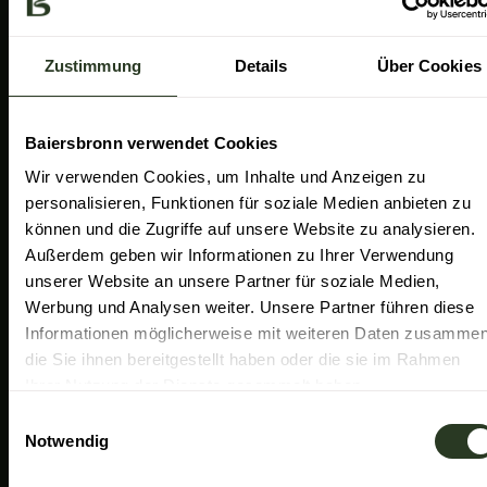
a
k
n
Gemeinde Baiersbronn
m
Zweckverband Im Tal der Murg
Zustimmung
Details
Über Cookies
Schwarzwald Plus
Familiensüden Baden-Württemberg
Baiersbronn verwendet Cookies
Partner Nachhaltiges Reiseziel
Wir verwenden Cookies, um Inhalte und Anzeigen zu
personalisieren, Funktionen für soziale Medien anbieten zu
Verband der Heilklimatischen Kurorte
können und die Zugriffe auf unsere Website zu analysieren.
Duale Hochschule Baden-Württemberg Ravensburg
Außerdem geben wir Informationen zu Ihrer Verwendung
unserer Website an unsere Partner für soziale Medien,
Werbung und Analysen weiter. Unsere Partner führen diese
Informationen möglicherweise mit weiteren Daten zusammen
die Sie ihnen bereitgestellt haben oder die sie im Rahmen
Ihrer Nutzung der Dienste gesammelt haben.
E
Notwendig
i
n