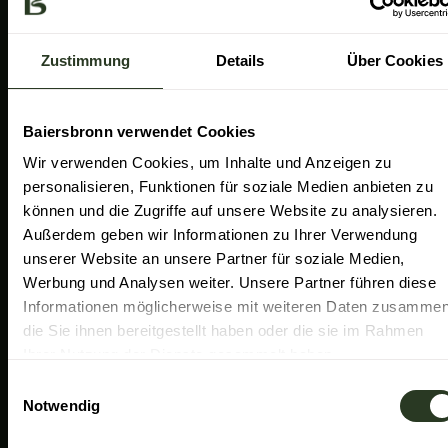
a
k
n
Gemeinde Baiersbronn
m
Zweckverband Im Tal der Murg
Zustimmung
Details
Über Cookies
Schwarzwald Plus
Familiensüden Baden-Württemberg
Baiersbronn verwendet Cookies
Partner Nachhaltiges Reiseziel
Wir verwenden Cookies, um Inhalte und Anzeigen zu
personalisieren, Funktionen für soziale Medien anbieten zu
Verband der Heilklimatischen Kurorte
können und die Zugriffe auf unsere Website zu analysieren.
Duale Hochschule Baden-Württemberg Ravensburg
Außerdem geben wir Informationen zu Ihrer Verwendung
unserer Website an unsere Partner für soziale Medien,
Werbung und Analysen weiter. Unsere Partner führen diese
Informationen möglicherweise mit weiteren Daten zusammen
die Sie ihnen bereitgestellt haben oder die sie im Rahmen
Ihrer Nutzung der Dienste gesammelt haben.
E
Notwendig
i
n