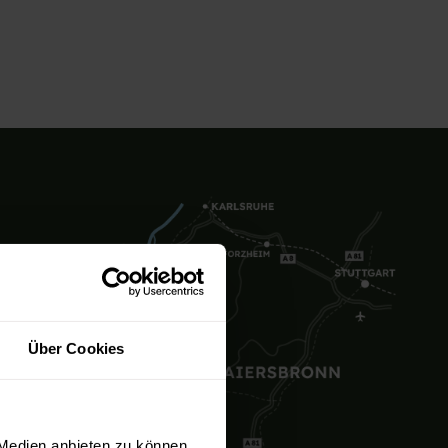
Über Cookies
 Medien anbieten zu können