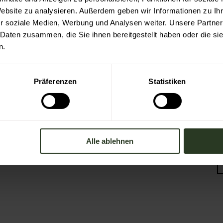
Partner Nachhaltiges Reiseziel
Website zu analysieren. Außerdem geben wir Informationen zu I
Verband der Heilklimatischen Kurorte
r soziale Medien, Werbung und Analysen weiter. Unsere Partner
 Daten zusammen, die Sie ihnen bereitgestellt haben oder die s
Duale Hochschule Baden-Württemberg
n.
Ravensburg
Präferenzen
Statistiken
Alle ablehnen