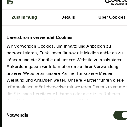
a
k
n
Gemeinde Baiersbronn
m
Zweckverband Im Tal der Murg
Zustimmung
Details
Über Cookies
Schwarzwald Plus
Familiensüden Baden-Württemberg
Baiersbronn verwendet Cookies
Partner Nachhaltiges Reiseziel
Wir verwenden Cookies, um Inhalte und Anzeigen zu
personalisieren, Funktionen für soziale Medien anbieten zu
Verband der Heilklimatischen Kurorte
können und die Zugriffe auf unsere Website zu analysieren.
Duale Hochschule Baden-Württemberg Ravensburg
Außerdem geben wir Informationen zu Ihrer Verwendung
unserer Website an unsere Partner für soziale Medien,
Werbung und Analysen weiter. Unsere Partner führen diese
Informationen möglicherweise mit weiteren Daten zusammen
die Sie ihnen bereitgestellt haben oder die sie im Rahmen
Ihrer Nutzung der Dienste gesammelt haben.
E
Notwendig
i
n