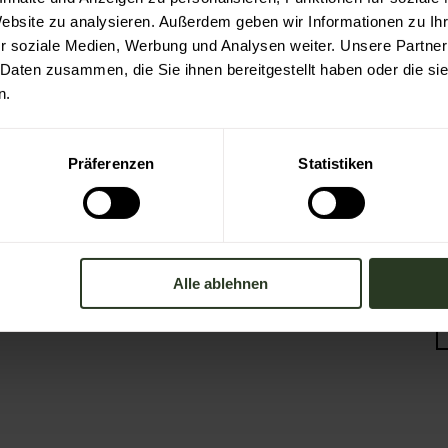
Partner Nachhaltiges Reiseziel
Website zu analysieren. Außerdem geben wir Informationen zu I
Verband der Heilklimatischen Kurorte
r soziale Medien, Werbung und Analysen weiter. Unsere Partner
 Daten zusammen, die Sie ihnen bereitgestellt haben oder die s
Duale Hochschule Baden-Württemberg
n.
Ravensburg
Präferenzen
Statistiken
Alle ablehnen