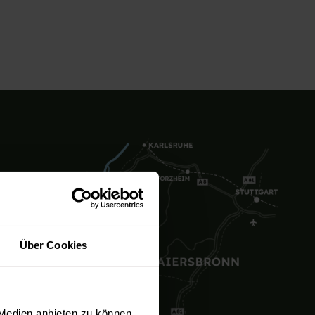
Über Cookies
 Medien anbieten zu können