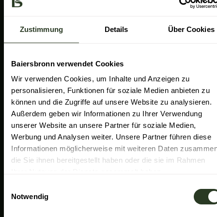
a
k
n
Gemeinde Baiersbronn
m
Zweckverband Im Tal der Murg
Zustimmung
Details
Über Cookies
Schwarzwald Plus
Familiensüden Baden-Württemberg
Baiersbronn verwendet Cookies
Partner Nachhaltiges Reiseziel
Wir verwenden Cookies, um Inhalte und Anzeigen zu
personalisieren, Funktionen für soziale Medien anbieten zu
Verband der Heilklimatischen Kurorte
können und die Zugriffe auf unsere Website zu analysieren.
Duale Hochschule Baden-Württemberg Ravensburg
Außerdem geben wir Informationen zu Ihrer Verwendung
unserer Website an unsere Partner für soziale Medien,
Werbung und Analysen weiter. Unsere Partner führen diese
Informationen möglicherweise mit weiteren Daten zusammen
die Sie ihnen bereitgestellt haben oder die sie im Rahmen
Ihrer Nutzung der Dienste gesammelt haben.
E
Notwendig
i
n