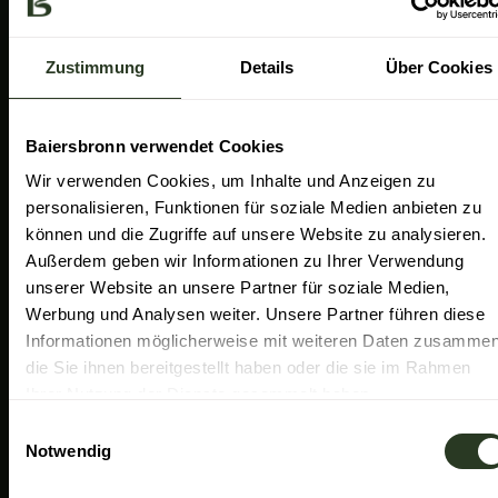
a
k
n
Gemeinde Baiersbronn
m
Zweckverband Im Tal der Murg
Zustimmung
Details
Über Cookies
Schwarzwald Plus
Familiensüden Baden-Württemberg
Baiersbronn verwendet Cookies
Partner Nachhaltiges Reiseziel
Wir verwenden Cookies, um Inhalte und Anzeigen zu
personalisieren, Funktionen für soziale Medien anbieten zu
Verband der Heilklimatischen Kurorte
können und die Zugriffe auf unsere Website zu analysieren.
Duale Hochschule Baden-Württemberg Ravensburg
Außerdem geben wir Informationen zu Ihrer Verwendung
unserer Website an unsere Partner für soziale Medien,
Werbung und Analysen weiter. Unsere Partner führen diese
Informationen möglicherweise mit weiteren Daten zusammen
die Sie ihnen bereitgestellt haben oder die sie im Rahmen
Ihrer Nutzung der Dienste gesammelt haben.
E
Notwendig
i
n