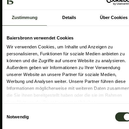
a
k
n
Gemeinde Baiersbronn
m
Zweckverband Im Tal der Murg
Zustimmung
Details
Über Cookies
Schwarzwald Plus
Familiensüden Baden-Württemberg
Baiersbronn verwendet Cookies
Partner Nachhaltiges Reiseziel
Wir verwenden Cookies, um Inhalte und Anzeigen zu
personalisieren, Funktionen für soziale Medien anbieten zu
Verband der Heilklimatischen Kurorte
können und die Zugriffe auf unsere Website zu analysieren.
Duale Hochschule Baden-Württemberg Ravensburg
Außerdem geben wir Informationen zu Ihrer Verwendung
unserer Website an unsere Partner für soziale Medien,
Werbung und Analysen weiter. Unsere Partner führen diese
Informationen möglicherweise mit weiteren Daten zusammen
die Sie ihnen bereitgestellt haben oder die sie im Rahmen
Ihrer Nutzung der Dienste gesammelt haben.
E
Notwendig
i
n