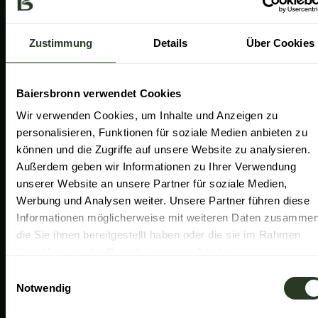
a
k
n
Gemeinde Baiersbronn
m
Zweckverband Im Tal der Murg
Zustimmung
Details
Über Cookies
Schwarzwald Plus
Familiensüden Baden-Württemberg
Baiersbronn verwendet Cookies
Partner Nachhaltiges Reiseziel
Wir verwenden Cookies, um Inhalte und Anzeigen zu
personalisieren, Funktionen für soziale Medien anbieten zu
Verband der Heilklimatischen Kurorte
können und die Zugriffe auf unsere Website zu analysieren.
Duale Hochschule Baden-Württemberg Ravensburg
Außerdem geben wir Informationen zu Ihrer Verwendung
unserer Website an unsere Partner für soziale Medien,
Werbung und Analysen weiter. Unsere Partner führen diese
Informationen möglicherweise mit weiteren Daten zusammen
die Sie ihnen bereitgestellt haben oder die sie im Rahmen
Ihrer Nutzung der Dienste gesammelt haben.
E
Notwendig
i
n