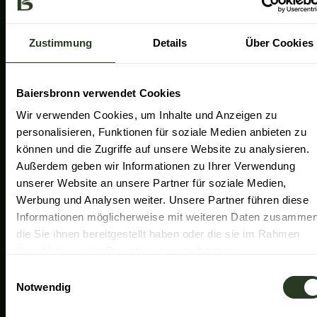
a
k
n
Gemeinde Baiersbronn
m
Zweckverband Im Tal der Murg
Zustimmung
Details
Über Cookies
Schwarzwald Plus
Familiensüden Baden-Württemberg
Baiersbronn verwendet Cookies
Partner Nachhaltiges Reiseziel
Wir verwenden Cookies, um Inhalte und Anzeigen zu
personalisieren, Funktionen für soziale Medien anbieten zu
Verband der Heilklimatischen Kurorte
können und die Zugriffe auf unsere Website zu analysieren.
Duale Hochschule Baden-Württemberg Ravensburg
Außerdem geben wir Informationen zu Ihrer Verwendung
unserer Website an unsere Partner für soziale Medien,
Werbung und Analysen weiter. Unsere Partner führen diese
Informationen möglicherweise mit weiteren Daten zusammen
die Sie ihnen bereitgestellt haben oder die sie im Rahmen
Ihrer Nutzung der Dienste gesammelt haben.
E
Notwendig
i
n