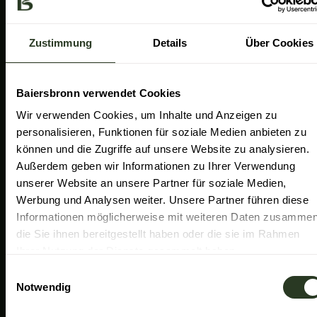
a
k
n
Gemeinde Baiersbronn
m
Zweckverband Im Tal der Murg
Zustimmung
Details
Über Cookies
Schwarzwald Plus
Familiensüden Baden-Württemberg
Baiersbronn verwendet Cookies
Partner Nachhaltiges Reiseziel
Wir verwenden Cookies, um Inhalte und Anzeigen zu
personalisieren, Funktionen für soziale Medien anbieten zu
Verband der Heilklimatischen Kurorte
können und die Zugriffe auf unsere Website zu analysieren.
Duale Hochschule Baden-Württemberg Ravensburg
Außerdem geben wir Informationen zu Ihrer Verwendung
unserer Website an unsere Partner für soziale Medien,
Werbung und Analysen weiter. Unsere Partner führen diese
Informationen möglicherweise mit weiteren Daten zusammen
die Sie ihnen bereitgestellt haben oder die sie im Rahmen
Ihrer Nutzung der Dienste gesammelt haben.
E
Notwendig
i
n