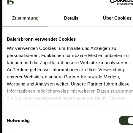
a
k
n
Gemeinde Baiersbronn
m
Zweckverband Im Tal der Murg
Zustimmung
Details
Über Cookies
Schwarzwald Plus
Familiensüden Baden-Württemberg
Baiersbronn verwendet Cookies
Partner Nachhaltiges Reiseziel
Wir verwenden Cookies, um Inhalte und Anzeigen zu
personalisieren, Funktionen für soziale Medien anbieten zu
Verband der Heilklimatischen Kurorte
können und die Zugriffe auf unsere Website zu analysieren.
Duale Hochschule Baden-Württemberg Ravensburg
Außerdem geben wir Informationen zu Ihrer Verwendung
unserer Website an unsere Partner für soziale Medien,
Werbung und Analysen weiter. Unsere Partner führen diese
Informationen möglicherweise mit weiteren Daten zusammen
die Sie ihnen bereitgestellt haben oder die sie im Rahmen
Ihrer Nutzung der Dienste gesammelt haben.
E
Notwendig
i
n