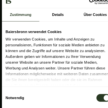
a
k
n
Gemeinde Baiersbronn
m
Zweckverband Im Tal der Murg
Zustimmung
Details
Über Cookies
Schwarzwald Plus
Familiensüden Baden-Württemberg
Baiersbronn verwendet Cookies
Partner Nachhaltiges Reiseziel
Wir verwenden Cookies, um Inhalte und Anzeigen zu
personalisieren, Funktionen für soziale Medien anbieten zu
Verband der Heilklimatischen Kurorte
können und die Zugriffe auf unsere Website zu analysieren.
Duale Hochschule Baden-Württemberg Ravensburg
Außerdem geben wir Informationen zu Ihrer Verwendung
unserer Website an unsere Partner für soziale Medien,
Werbung und Analysen weiter. Unsere Partner führen diese
Informationen möglicherweise mit weiteren Daten zusammen
die Sie ihnen bereitgestellt haben oder die sie im Rahmen
Ihrer Nutzung der Dienste gesammelt haben.
E
Notwendig
i
n