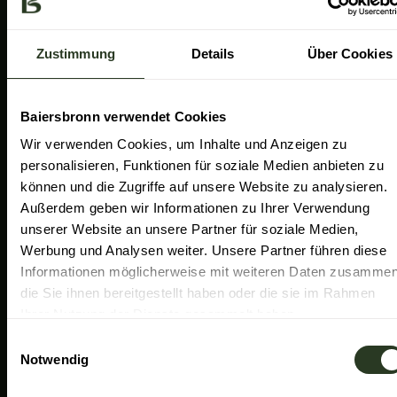
a
k
n
Gemeinde Baiersbronn
m
Zweckverband Im Tal der Murg
Zustimmung
Details
Über Cookies
Schwarzwald Plus
Familiensüden Baden-Württemberg
Baiersbronn verwendet Cookies
Partner Nachhaltiges Reiseziel
Wir verwenden Cookies, um Inhalte und Anzeigen zu
personalisieren, Funktionen für soziale Medien anbieten zu
Verband der Heilklimatischen Kurorte
können und die Zugriffe auf unsere Website zu analysieren.
Duale Hochschule Baden-Württemberg Ravensburg
Außerdem geben wir Informationen zu Ihrer Verwendung
unserer Website an unsere Partner für soziale Medien,
Werbung und Analysen weiter. Unsere Partner führen diese
Informationen möglicherweise mit weiteren Daten zusammen
die Sie ihnen bereitgestellt haben oder die sie im Rahmen
Ihrer Nutzung der Dienste gesammelt haben.
E
Notwendig
i
n