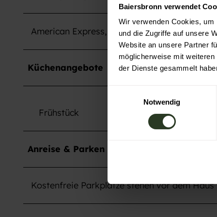
Baiersbronn verwendet Coo
Wir verwenden Cookies, um I
American Express, Barzahlung, Mastercard, V
und die Zugriffe auf unsere 
Website an unsere Partner fü
möglicherweise mit weiteren
Küchenangebote
der Dienste gesammelt habe
E
Notwendig
i
Frühstück
n
w
i
Anreise & Parken
l
l
i
Kostenfreie Parkplätze stehen vor dem Haus 
g
u
n