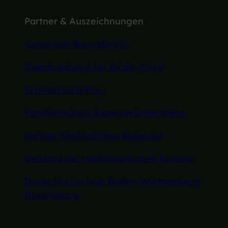
Partner & Auszeichnungen
Gemeinde Baiersbronn
Zweckverband Im Tal der Murg
Schwarzwald Plus
Familiensüden Baden-Württemberg
Partner Nachhaltiges Reiseziel
Verband der Heilklimatischen Kurorte
Duale Hochschule Baden-Württemberg
Ravensburg