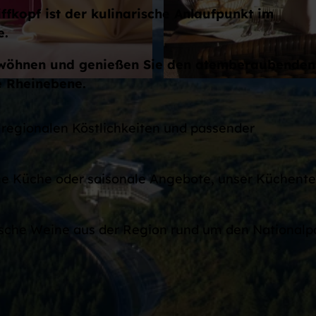
ffkopf ist der kulinarische Anlaufpunkt im
e.
erwöhnen und genießen Sie den atemberaubenden
e Rheinebene.
© Wellness- und Nationalpark Hotel Schliffkopf
 regionalen Köstlichkeiten und passender
ne Küche oder saisonale Angebote, unser Küchent
ische Weine aus der Region rund um den Nationalp