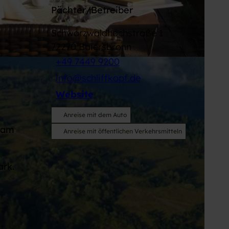
Pächter/Betreiber
Schwarzwaldhochstraße 1
72270
Baiersbronn
+49 7449 9200
info@schliffkopf.de
Website
Anreise mit dem Auto
eam
Anreise mit öffentlichen Verkehrsmitteln
ark.