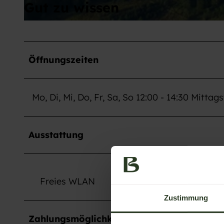
Gut zu wissen
© Wellness- und Nationalpark Hotel Schliffkopf
Öffnungszeiten
Mo, Di, Mi, Do, Fr, Sa, So 12:00 - 14:30 Mittag
Ausstattung
Freies WLAN
Zustimmung
Zahlungsmöglichkeiten