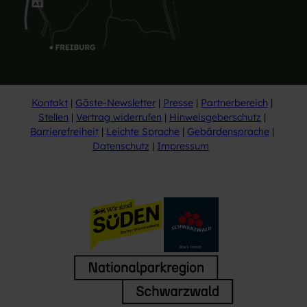
Kontakt
Gäste-Newsletter
Presse
Partnerbereich
Stellen
Vertrag widerrufen
Hinweisgeberschutz
Barrierefreiheit
Leichte Sprache
Gebärdensprache
Datenschutz
Impressum