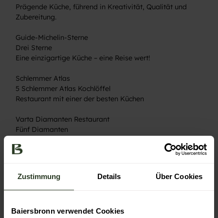
Prägende Küche, führend in Kreativität, Qualität und
Zubereitung.
Guide-Michelin-Sterne
Drei Sterne
Eine einzigartige Küche – eine Reise wert!
Schlemmer Atlas
5 Schlemmer Atlas Kochlöffel
Restaurant mit einer der besten Küchen
Varta Diamanten Restaurant
Fünf Diamanten
Luxuriöses Flair, erstklassiger Service und
außergewöhnliche Küchenleistung.
Feinschmecker
Zustimmung
Details
Über Cookies
5 F
In jeder Hinsicht perfekt
Baiersbronn verwendet Cookies
Autor:in