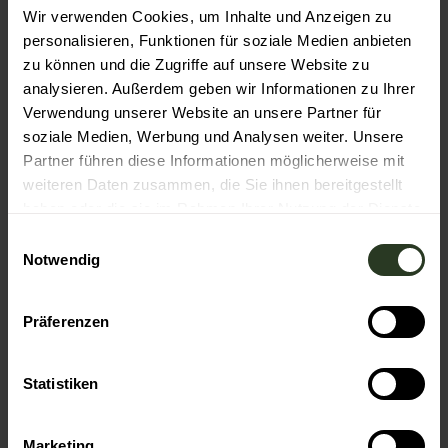
Wir verwenden Cookies, um Inhalte und Anzeigen zu
Hotel Bareiss
personalisieren, Funktionen für soziale Medien anbieten
zu können und die Zugriffe auf unsere Website zu
Organisation
analysieren. Außerdem geben wir Informationen zu Ihrer
Nationalparkregion Schwarzwald
Verwendung unserer Website an unsere Partner für
soziale Medien, Werbung und Analysen weiter. Unsere
Partner führen diese Informationen möglicherweise mit
weiteren Daten zusammen, die Sie ihnen bereitgestellt
haben oder die sie im Rahmen Ihrer Nutzung der Dienste
In der Nähe
Auf der Karte anschauen
gesammelt haben.
E
Notwendig
i
n
Veranstaltung
w
Präferenzen
i
Sehenswertes
l
l
Statistiken
Touren
i
g
Marketing