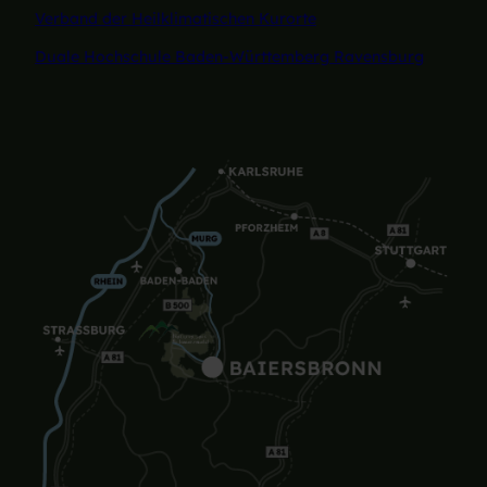
Verband der Heilklimatischen Kurorte
Duale Hochschule Baden-Württemberg Ravensburg