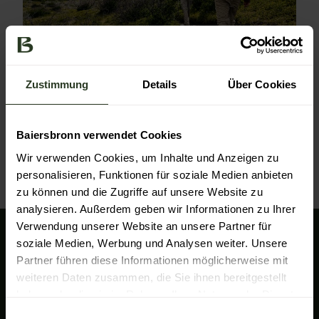
Zustimmung
Details
Über Cookies
ich bin das Urheberrecht |
CC0
Erstellt von d.one QC am
27.08.2024
d.one QC Testartikel
Baiersbronn verwendet Cookies
Wir verwenden Cookies, um Inhalte und Anzeigen zu
Dies ist ein Testartikel. Bitte vor GoLive deaktivieren
personalisieren, Funktionen für soziale Medien anbieten
Artikel ansehen
zu können und die Zugriffe auf unsere Website zu
analysieren. Außerdem geben wir Informationen zu Ihrer
Verwendung unserer Website an unsere Partner für
soziale Medien, Werbung und Analysen weiter. Unsere
Wir sind für Sie da!
Partner führen diese Informationen möglicherweise mit
Baiersbronn Touristik
weiteren Daten zusammen, die Sie ihnen bereitgestellt
Rosenplatz 3
haben oder die sie im Rahmen Ihrer Nutzung der Dienste
72270 Baiersbronn
gesammelt haben.
E