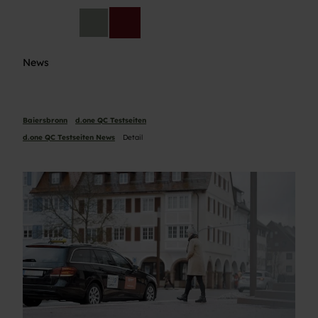
Z
u
DE
Telefon
Suche
m
I
News
n
h
a
l
Baiersbronn
d.one QC Testseiten
t
d.one QC Testseiten News
Detail