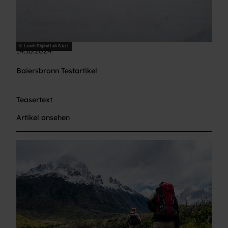
© Losch Digital Lab S.à r.l.
14.10.2024
Baiersbronn Testartikel
Teasertext
Artikel ansehen