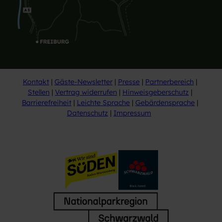
Kontakt
Gäste-Newsletter
Presse
Partnerbereich
Stellen
Vertrag widerrufen
Hinweisgeberschutz
Barrierefreiheit
Leichte Sprache
Gebärdensprache
Datenschutz
Impressum