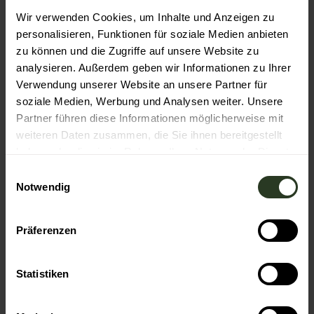
Wir verwenden Cookies, um Inhalte und Anzeigen zu
personalisieren, Funktionen für soziale Medien anbieten
Gut zu wissen
zu können und die Zugriffe auf unsere Website zu
analysieren. Außerdem geben wir Informationen zu Ihrer
Verwendung unserer Website an unsere Partner für
Social Media
soziale Medien, Werbung und Analysen weiter. Unsere
Facebook
Partner führen diese Informationen möglicherweise mit
Instagram
weiteren Daten zusammen, die Sie ihnen bereitgestellt
haben oder die sie im Rahmen Ihrer Nutzung der Dienste
gesammelt haben.
E
Notwendig
i
n
In der Nähe
Auf der Karte anschauen
w
Präferenzen
i
l
Sehenswertes
l
Statistiken
i
g