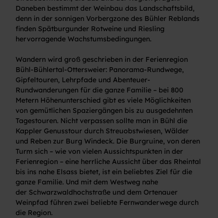
Daneben bestimmt der Weinbau das Landschaftsbild,
denn in der sonnigen Vorbergzone des Bühler Reblands
finden Spätburgunder Rotweine und Riesling
hervorragende Wachstumsbedingungen.
Wandern wird groß geschrieben in der Ferienregion
Bühl-Bühlertal-Ottersweier: Panorama-Rundwege,
Gipfeltouren, Lehrpfade und Abenteuer-
Rundwanderungen für die ganze Familie – bei 800
Metern Höhenunterschied gibt es viele Möglichkeiten
von gemütlichen Spaziergängen bis zu ausgedehnten
Tagestouren. Nicht verpassen sollte man in Bühl die
Kappler Genusstour durch Streuobstwiesen, Wälder
und Reben zur Burg Windeck. Die Burgruine, von deren
Turm sich – wie von vielen Aussichtspunkten in der
Ferienregion – eine herrliche Aussicht über das Rheintal
bis ins nahe Elsass bietet, ist ein beliebtes Ziel für die
ganze Familie. Und mit dem Westweg nahe
der Schwarzwaldhochstraße und dem Ortenauer
Weinpfad führen zwei beliebte Fernwanderwege durch
die Region.