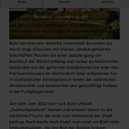
Die Zwetschgenstadt Bühl liegt malerisch zwischen
Route
Anrufen
Website
Weinbergen, Schwarzwaldhöhen und der
Rheinebene.
© Stadt Bühl
© Stadt Bühl
Die Zwetschgenstadt Bühl (ca. 30.000 Einwohner) bildet
das Zentrum der Ferienregion Bühl-Bühlertal-
Ottersweier und liegt malerisch zwischen Weinbergen,
Schwarzwaldhöhen und der Rheinebene.
© Joachim Gerstner
Bühl hat eine sehr lebhafte Innenstadt: Bummeln Sie
durch enge Gässchen mit kleinen, inhabergeführten
Geschäften! Machen Sie einen Spaziergang am
Bachlauf der Bühlot entlang und vorbei an historischen
Gebäuden wie der gotischen Stadtpfarrkirche oder den
Fachwerkhäusern im Hänferdorf! Oder entspannen Sie
in südländischer Atmosphäre in einem der zahlreichen
Straßencafés und beobachten das geschäftige Treiben
in der Fußgängerzone!
Seit dem Jahr 2022 darf sich Bühl offiziell
„Zwetschgenstadt“ nennen und erinnert damit an die
berühmte Frucht, die einst zum Wohlstand der Stadt
beitrug. Auch heute noch findet man rund um Bühl viele
Streuobstwiesen, die das Bild der Region prägen.