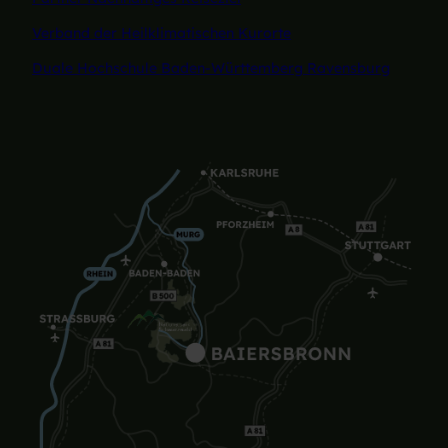
Verband der Heilklimatischen Kurorte
Duale Hochschule Baden-Württemberg Ravensburg