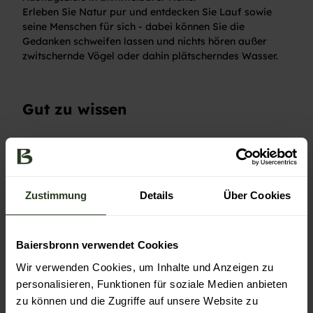
Erleben Sie Natur pur und entdecken Sie Lauf sowie
seine Menschen für sich - dabei können Sie die
Gedanken schweifen lassen und nichts hören außer
zwitschernde Vögel oder dahin plätscherndes Wasser.
Gut zu wissen
Social Media
Instagram
Zustimmung
Details
Über Cookies
Kontaktdaten
Hauptstraße 70
Baiersbronn verwendet Cookies
77886
Lauf
Wir verwenden Cookies, um Inhalte und Anzeigen zu
+49 7841 200629
personalisieren, Funktionen für soziale Medien anbieten
touristinfo@lauf-schwarzwald.de
zu können und die Zugriffe auf unsere Website zu