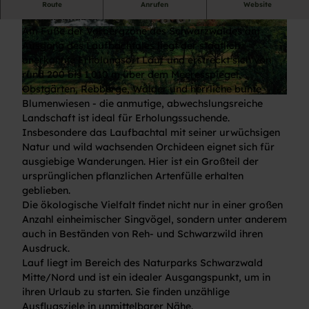
Lauf - Eine Oase im Grünen und Paradies für
Route
Anrufen
Website
Naturliebhaber.
Am Fuße der Vorbergzone des Schwarzwaldes am
© Tourist-Info Sasbachwalden
© Tourist-Info Sasbachwalden
Ausgang des Laufbachtales liegt der staatlich
anerkannte Erholungsort Lauf und erstreckt sich von
rund 200 bis 1.010 m über dem Meeresspiegel.
Obstgärten, Rebberge, Wälder und herrliche bunte
© Tourist-Info Sasbachwalden
Blumenwiesen - die anmutige, abwechslungsreiche
Landschaft ist ideal für Erholungssuchende.
Insbesondere das Laufbachtal mit seiner urwüchsigen
Natur und wild wachsenden Orchideen eignet sich für
ausgiebige Wanderungen. Hier ist ein Großteil der
ursprünglichen pflanzlichen Artenfülle erhalten
geblieben.
Die ökologische Vielfalt findet nicht nur in einer großen
Anzahl einheimischer Singvögel, sondern unter anderem
auch in Beständen von Reh- und Schwarzwild ihren
Ausdruck.
Lauf liegt im Bereich des Naturparks Schwarzwald
Mitte/Nord und ist ein idealer Ausgangspunkt, um in
ihren Urlaub zu starten. Sie finden unzählige
Ausflugsziele in unmittelbarer Nähe.