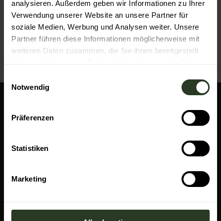
Website
analysieren. Außerdem geben wir Informationen zu Ihrer
Verwendung unserer Website an unsere Partner für
Instagram
soziale Medien, Werbung und Analysen weiter. Unsere
Anreise mit dem Auto
Partner führen diese Informationen möglicherweise mit
Anreise mit öffentlichen Verkehrsmitteln
weiteren Daten zusammen, die Sie ihnen bereitgestellt
haben oder die sie im Rahmen Ihrer Nutzung der Dienste
gesammelt haben.
E
Notwendig
i
n
Wir sind für Sie da!
w
Präferenzen
i
Baiersbronn Touristik
l
Rosenplatz 3
l
Statistiken
72270 Baiersbronn
i
+49 7442 8414-0
g
info@baiersbronn.de
Marketing
u
n
I
F
L
Y
g
n
a
i
o
s