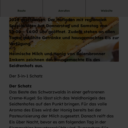
Route
Anrufen
Website
Die Gastronomie des Seidtenhofs bleibt im Jahr
2020 geschlossen. Der Hofladen mit regionalen
Spezialitäten hat Donnerstag und Samstag von
10:00 – 14:00 Uhr geöffnet. Zudem stehen an allen
Tagen gekühlte Getränke und hausgemachtes Eis zur
Verfügung.
© 033023004358, Unbekannt
Heimische Milch und Honig von Baiersbronner
Imkern zeichnen das hausgemachte Eis des
© 033023004358, Unbekannt
Seidtenhofs aus.
Der 3-in-1 Schatz
Der Schatz
Das Beste des Schwarzwalds in einer gefrorenen
Creme-Kugel: So lässt sich das Waldhonigeis des
Seidtenhofes auf den Punkt bringen. Für das volle
Aroma des Eises wird der Honig bereits bei der
Pasteurisierung der Milch zugesetzt. Danach reift das
Eis über Nacht, bevor es am folgenden Tag in der
Eismaschine heruntergekühlt wird. Zugegeben: Für