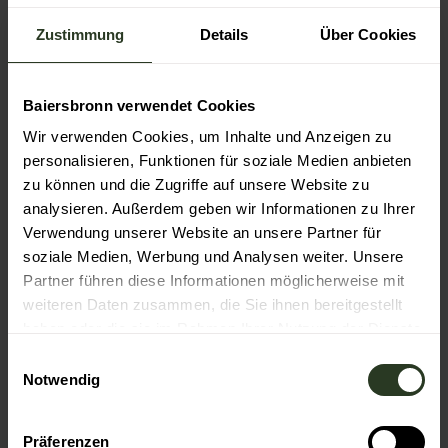
Heimat.
So schmeckt Baiersbronn
. Die Baiersbronner
Zustimmung
Details
Über Cookies
Schätze werden von
einheimischen Erzeugern
mit
regionalen Produkten
hergestellt. Entwickelt wurden
die Schätze gemeinsam mit Experten. Dass sie
wunderbar schmecken, ist in der Gourmethauptstadt
Baiersbronn verwendet Cookies
selbstverständlich. Dass sie
nachhaltig und gesund
Wir verwenden Cookies, um Inhalte und Anzeigen zu
sind ebenso. Die Schätze gibt es in schmackhafter
personalisieren, Funktionen für soziale Medien anbieten
Zubereitung in verschiedenen Baiersbronner
zu können und die Zugriffe auf unsere Website zu
Restaurants und frisch direkt bei den Erzeugern.
analysieren. Außerdem geben wir Informationen zu Ihrer
Verwendung unserer Website an unsere Partner für
soziale Medien, Werbung und Analysen weiter. Unsere
Gut zu wissen
Partner führen diese Informationen möglicherweise mit
weiteren Daten zusammen, die Sie ihnen bereitgestellt
haben oder die sie im Rahmen Ihrer Nutzung der Dienste
Autor:in
gesammelt haben.
E
Baiersbronn Touristik
Notwendig
i
n
Organisation
w
Präferenzen