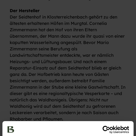
Der Hersteller
Der Seidtenhof in Klosterreichenbach gehört zu den
ältesten erhaltenen Höfen im Murgtal. Cornelia
Zimmermann hat den Hof von ihren Eltern
übernommen, der Mann dazu wurde ihr quasi von einer
kaputten Wasserleitung angespült. Bevor Mario
Zimmermann seine Berufung als
Landwirtschaftsmeister entdeckte, war er nämlich
Heizungs- und Lüftungsbauer. Und nach einem
Reparatur-Einsatz auf dem Seidtenhof blieb er gleich
ganz da. Der Hofbetrieb kann heute von Gästen
besichtigt werden, außerdem betreibt Familie
Zimmermann in der Stube eine kleine Gastwirtschaft. In
dieser gibt es eine regionaltypische Vesperkarte – und
natürlich das Waldhonigeis. Übrigens: Nicht nur
Waldhonig wird auf dem Seidtenhof zu gefrorenen
Leckereien verarbeitet, sondern je nach Saison auch
Rhabarber und Pflaumen.
Woher kommt, was ich esse? Bei den Baiersbronner
Schätzen ist die Antwort eindeutig: Direkt aus der