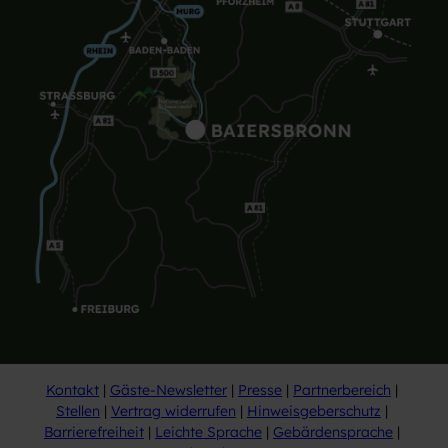
Kontakt
Gäste-Newsletter
Presse
Partnerbereich
Stellen
Vertrag widerrufen
Hinweisgeberschutz
Barrierefreiheit
Leichte Sprache
Gebärdensprache