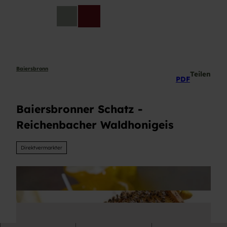
Z
u
DE
Telefon
Suche
m
I
n
h
a
Baiersbronn
Teilen
PDF
l
t
Baiersbronner Schatz -
Reichenbacher Waldhonigeis
Direktvermarkter