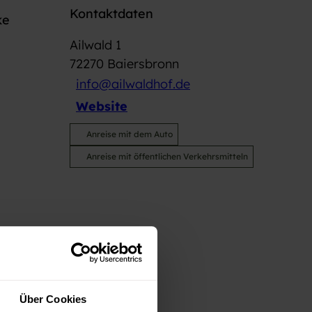
Kontaktdaten
ke
Ailwald 1
72270
Baiersbronn
info@ailwaldhof.de
Website
Anreise mit dem Auto
Anreise mit öffentlichen Verkehrsmitteln
Über Cookies