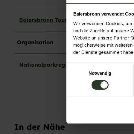
Baiersbronn verwendet Coo
Baiersbronn Touristik
Wir verwenden Cookies, um I
und die Zugriffe auf unsere 
Website an unsere Partner fü
Organisation
möglicherweise mit weiteren
der Dienste gesammelt habe
Nationalparkregion Schwarzwald - Baier
E
Notwendig
i
n
w
i
l
l
i
g
In der Nähe
u