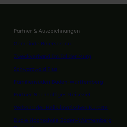
Partner & Auszeichnungen
Gemeinde Baiersbronn
Zweckverband Im Tal der Murg
Schwarzwald Plus
Familiensüden Baden-Württemberg
Partner Nachhaltiges Reiseziel
Verband der Heilklimatischen Kurorte
Duale Hochschule Baden-Württemberg