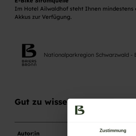
E-Bike Stromquelle
Im Hotel Ailwaldhof steht Ihnen mindestens 
Akkus zur Verfügung.
Nationalparkregion Schwarzwald - 
Gut zu wissen
Zustimmung
Autor:in