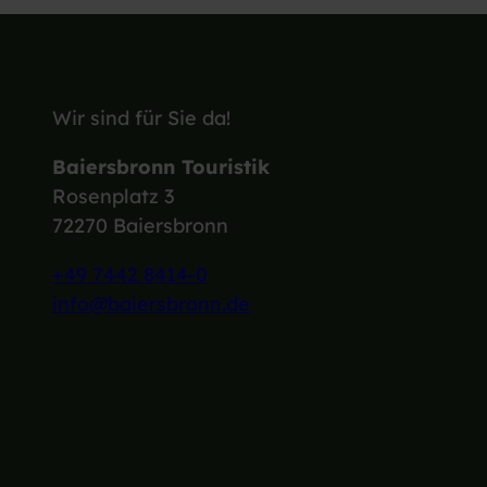
Wir sind für Sie da!
Baiersbronn Touristik
Rosenplatz 3
72270 Baiersbronn
+49 7442 8414-0
info@baiersbronn.de
I
F
L
Y
n
a
i
o
s
c
n
u
t
e
k
T