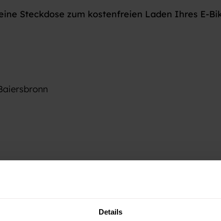
eine Steckdose zum kostenfreien Laden Ihres E-Bi
Baiersbronn
Details