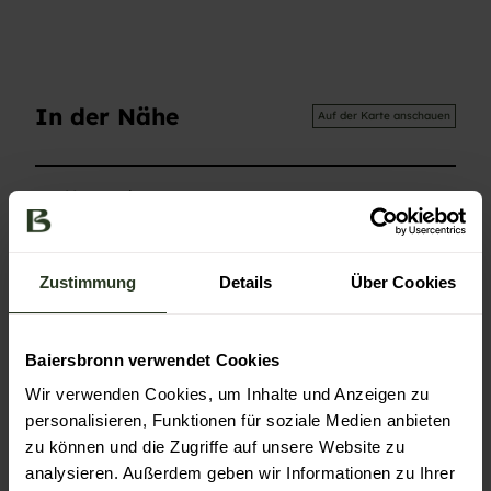
In der Nähe
Auf der Karte anschauen
Veranstaltung
Sehenswertes
Zustimmung
Details
Über Cookies
Touren
Baiersbronn verwendet Cookies
Wir verwenden Cookies, um Inhalte und Anzeigen zu
Kontaktdaten
personalisieren, Funktionen für soziale Medien anbieten
zu können und die Zugriffe auf unsere Website zu
Murgtalstraße
72270
Baiersbronn
analysieren. Außerdem geben wir Informationen zu Ihrer