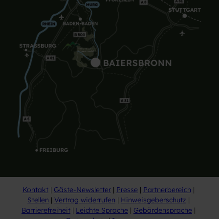
Kontakt
Gäste-Newsletter
Presse
Partnerbereich
Stellen
Vertrag widerrufen
Hinweisgeberschutz
Barrierefreiheit
Leichte Sprache
Gebärdensprache