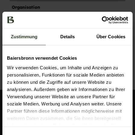
Organisation
Nationalparkregion Schwarzwald - Baiersbronn /
Murgtal
Zustimmung
Details
Über Cookies
Kontaktdaten
72270
Baiersbronn
Baiersbronn verwendet Cookies
Anreise mit dem Auto
Anreise mit öffentlichen Verkehrsmitteln
Wir verwenden Cookies, um Inhalte und Anzeigen zu
personalisieren, Funktionen für soziale Medien anbieten
zu können und die Zugriffe auf unsere Website zu
analysieren. Außerdem geben wir Informationen zu Ihrer
Verwendung unserer Website an unsere Partner für
soziale Medien, Werbung und Analysen weiter. Unsere
Wir sind für Sie da!
Partner führen diese Informationen möglicherweise mit
Baiersbronn Touristik
weiteren Daten zusammen, die Sie ihnen bereitgestellt
Rosenplatz 3
haben oder die sie im Rahmen Ihrer Nutzung der Dienste
72270 Baiersbronn
gesammelt haben.
E