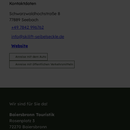
Kontaktdaten
Schwarzwaldhochstraße 8
77889
Seebach
+49 7842 996762
info@skilift-seibelseckle.de
Website
Anreise mit dem Auto
Anreise mit öffentlichen Verkehrsmitteln
Wir sind für Sie da!
Baiersbronn Touristik
Rosenplatz 3
72270 Baiersbronn