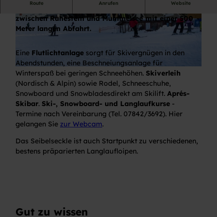
Route
Anrufen
Website
Der Schlepplift befindet sich direkt an der B500
zwischen Ruhestein und Mummelsee mit einer 500
© Nationalparkregion Schwarzwald - Achertal, T
© Nationalparkregion Schwarzwald - Achertal, T
ourist-Info. Seebach - Manuela Epting |
ourist-Info. Seebach - Manuela Epting |
Meter langen Abfahrt.
CC-BY-SA
CC-BY-SA
Eine
Flutlichtanlage
sorgt für Skivergnügen in den
Abendstunden, eine Beschneiungsanlage für
© Nationalparkregion Schwarzwald - Achertal, Tourist-Info. Seebach |
CC-BY-NC-SA
Winterspaß bei geringen Schneehöhen.
Skiverleih
(Nordisch & Alpin) sowie Rodel, Schneeschuhe,
Snowboard und Snowbladesdirekt am Skilift.
Aprés-
Skibar
.
Ski-, Snowboard- und Langlaufkurse
-
Termine nach Vereinbarung (Tel. 07842/3692). Hier
gelangen Sie
zur Webcam
.
Das Seibelseckle ist auch Startpunkt zu verschiedenen,
bestens präparierten Langlaufloipen.
Gut zu wissen