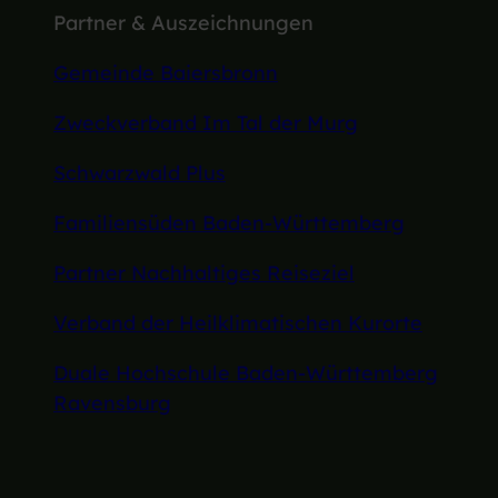
Partner & Auszeichnungen
Gemeinde Baiersbronn
Zweckverband Im Tal der Murg
Schwarzwald Plus
Familiensüden Baden-Württemberg
Partner Nachhaltiges Reiseziel
Verband der Heilklimatischen Kurorte
Duale Hochschule Baden-Württemberg
Ravensburg