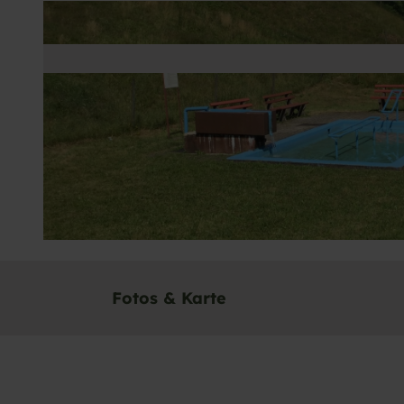
© Daniela Müller, Nationalparkregion Schwarzwald - Baiersbronn / Murgtal
Fotos & Karte