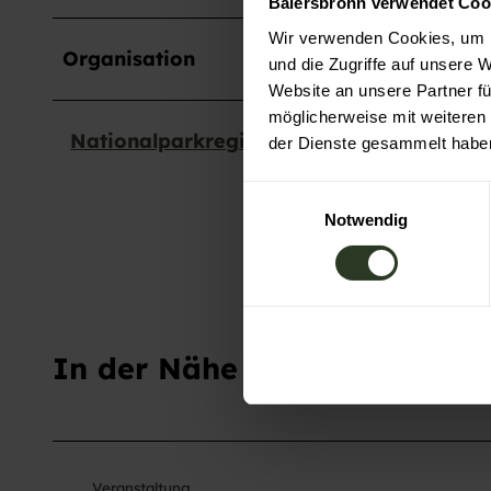
Baiersbronn verwendet Coo
Wir verwenden Cookies, um I
Organisation
und die Zugriffe auf unsere 
Website an unsere Partner fü
möglicherweise mit weiteren
Nationalparkregion Schwarzwald - Baier
der Dienste gesammelt habe
E
Notwendig
i
n
w
i
l
l
In der Nähe
i
g
u
n
g
Veranstaltung