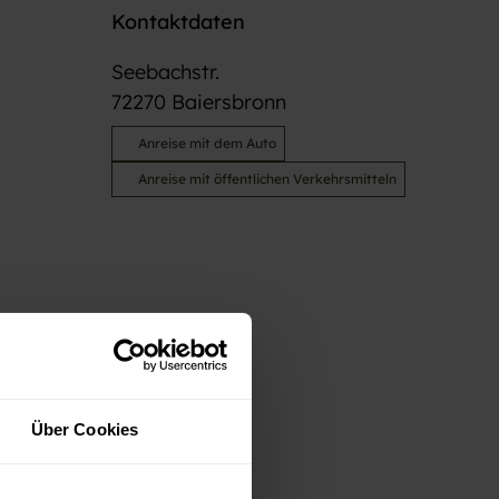
Kontaktdaten
Seebachstr.
72270
Baiersbronn
Anreise mit dem Auto
Anreise mit öffentlichen Verkehrsmitteln
Über Cookies