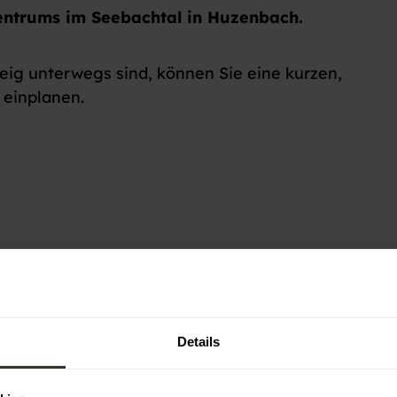
zentrums im Seebachtal in Huzenbach.
g unterwegs sind, können Sie eine kurzen,
 einplanen.
Details