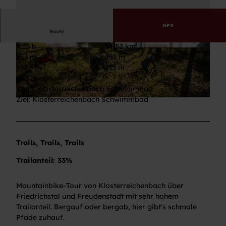
GPX
Route
4:35 h
34,52 km
© Stefan Kuhn Photography, Nationalparkregio
© Max Günter, Nationalparkregion Schwarzwal
953 m
953 m
n Schwarzwald - Baiersbronn
d - Baiersbronn |
CC-BY-ND
517 m
813 m
296 m
Start: Klosterreichenbach Schwimmbad
Ziel: Klosterreichenbach Schwimmbad
© Max Günter, Nationalparkregion Schwarzwald - Baiersbronn
Trails, Trails, Trails
Trailanteil: 33%
Mountainbike-Tour von Klosterreichenbach über
Friedrichstal und Freudenstadt mit sehr hohem
Trailanteil. Bergauf oder bergab, hier gibt's schmale
Pfade zuhauf.