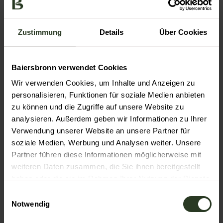
Schlauch, Pumpe und Werkzeug.
Regenkleidung und was Warmes für die Abfahrten.
Zustimmung
Details
Über Cookies
Anreise & Parken
Baiersbronn verwendet Cookies
Parken
Parkplatz am Freibad Klosterreichenbach,
Wir verwenden Cookies, um Inhalte und Anzeigen zu
Schwimmbadweg, 72270 Baiersbronn-
personalisieren, Funktionen für soziale Medien anbieten
Klosterreichenbach
zu können und die Zugriffe auf unsere Website zu
Öffentliche Verkehrsmittel
analysieren. Außerdem geben wir Informationen zu Ihrer
Anreise mit der Bahn:
Verwendung unserer Website an unsere Partner für
soziale Medien, Werbung und Analysen weiter. Unsere
Haltepunkt Klosterreichenbach, von dort der
Partner führen diese Informationen möglicherweise mit
Mountainbike-Beschilderung Richtung
weiteren Daten zusammen, die Sie ihnen bereitgestellt
Schwimmbad folgen (200m)
Bahnhof Baiersbronn, von dort der Mountainbike-
haben oder die sie im Rahmen Ihrer Nutzung der Dienste
Beschilderung Richtung Klosterreichenbach (über
gesammelt haben.
E
Schankhütte) folgen und am Friedhof
Notwendig
i
Klosterreichenbach gleich nach rechts in die Tour
n
einbiegen (ca. 5km).