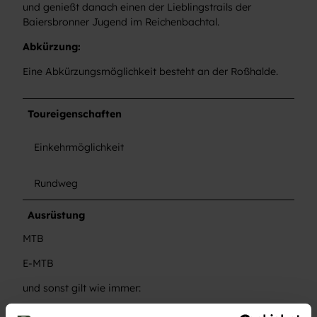
und genießt danach einen der Lieblingstrails der
Baiersbronner Jugend im Reichenbachtal.
Abkürzung:
Eine Abkürzungsmöglichkeit besteht an der Roßhalde.
Toureigenschaften
Einkehrmöglichkeit
Rundweg
Ausrüstung
MTB
E-MTB
und sonst gilt wie immer:
Helm, Handschuhe, Rucksack mit Erste Hilfe Set,