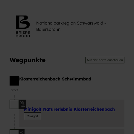
Nationalparkregion Schwarzwald -
Baiersbronn
Wegpunkte
Auf der Karte anschauen
Klosterreichenbach Schwimmbad
Start
Start
CC-
BY-
ND
Minigolf Naturerlebnis Klosterreichenbach
Minigolf
©