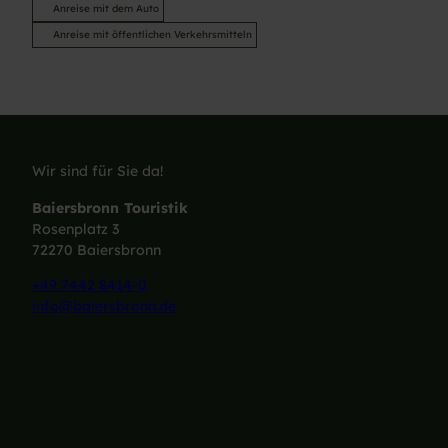
Anreise mit dem Auto
Anreise mit öffentlichen Verkehrsmitteln
Wir sind für Sie da!
Baiersbronn Touristik
Rosenplatz 3
72270 Baiersbronn
+49 7442 8414-0
info@baiersbronn.de
I
F
L
Y
n
a
i
o
s
c
n
u
t
e
k
T
a
b
e
u