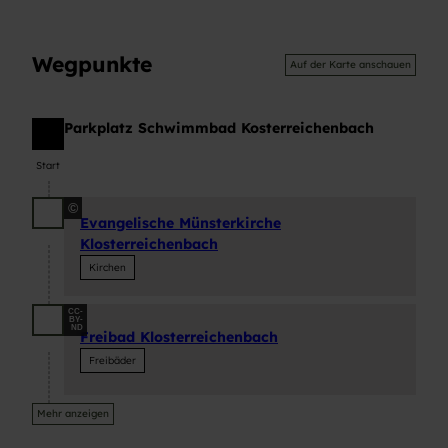
Wegpunkte
Auf der Karte anschauen
Parkplatz Schwimmbad Kosterreichenbach
Start
Start
©
Evangelische Münsterkirche
Klosterreichenbach
Kirchen
CC-
BY-
ND
Freibad Klosterreichenbach
Freibäder
Mehr anzeigen