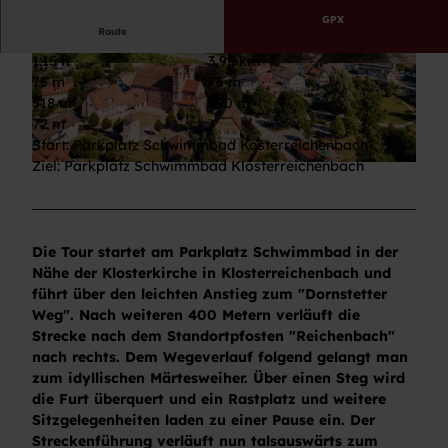
GPX
Route
1:15 h
3,95 km
© Max Günter, Baiersbronn Touristik/Max Günt
© Max Günter, Baiersbronn Touristik/Max Günt
75 m
75 m
er |
CC-BY-ND
er |
CC-BY-ND
518 m
590 m
72 m
Start: Parkplatz Schwimmbad Kosterreichenbach
Ziel: Parkplatz Schwimmbad Klosterreichenbach
© Stefan Kuhn Photography, Nationalparkregion Schwarzwald - Baiersbronn
Die Tour startet am Parkplatz Schwimmbad in der
Nähe der Klosterkirche in Klosterreichenbach und
führt über den leichten Anstieg zum "Dornstetter
Weg". Nach weiteren 400 Metern verläuft die
Strecke nach dem Standortpfosten "Reichenbach"
nach rechts. Dem Wegeverlauf folgend gelangt man
zum idyllischen Märtesweiher. Über einen Steg wird
die Furt überquert und ein Rastplatz und weitere
Sitzgelegenheiten laden zu einer Pause ein. Der
Streckenführung verläuft nun talsauswärts zum