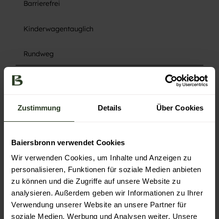
Barrierefrei
Kinderwagentauglich
Rundweg
Anreise & Parken
Anfahrt
Bundesstraße 462
Zustimmung
Details
Über Cookies
Parken
Pakplatz Kurpark Klosterreichenbach
Baiersbronn verwendet Cookies
Öffentliche Verkehrsmittel
Wir verwenden Cookies, um Inhalte und Anzeigen zu
S-Bahn Haltestelle Klosterreichenbach
personalisieren, Funktionen für soziale Medien anbieten
hier gelangen Sie zur Fahrplanauskunft
zu können und die Zugriffe auf unsere Website zu
analysieren. Außerdem geben wir Informationen zu Ihrer
Verwendung unserer Website an unsere Partner für
Autor:in
soziale Medien, Werbung und Analysen weiter. Unsere