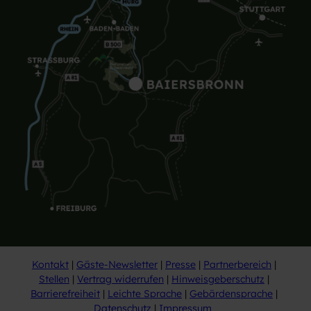
Kontakt
Gäste-Newsletter
Presse
Partnerbereich
Stellen
Vertrag widerrufen
Hinweisgeberschutz
Barrierefreiheit
Leichte Sprache
Gebärdensprache
Datenschutz
Impressum