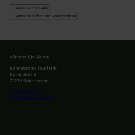
Anreise mit dem Auto
Anreise mit öffentlichen Verkehrsmitteln
Wir sind für Sie da!
Baiersbronn Touristik
Rosenplatz 3
72270 Baiersbronn
+49 7442 8414-0
info@baiersbronn.de
I
F
L
Y
n
a
i
o
s
c
n
u
t
e
k
T