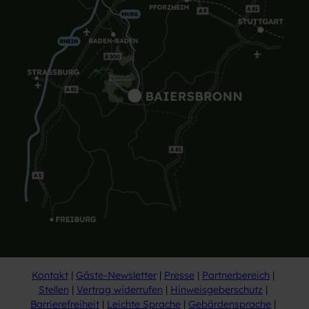
Kontakt
Gäste-Newsletter
Presse
Partnerbereich
Stellen
Vertrag widerrufen
Hinweisgeberschutz
Barrierefreiheit
Leichte Sprache
Gebärdensprache