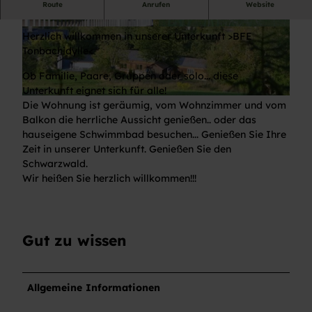
Route
Anrufen
Website
Liebe Gäste!
© M. Mergner
© R. Ahlf
Herzlich willkommen in unserer Unterkunft >BFE
Tonbachidylle<
Ob Familie, Paare, Gruppen oder solo... diese
Unterkunft eignet sich für alle!
© R. Ahlf
Die Wohnung ist geräumig, vom Wohnzimmer und vom
Balkon die herrliche Aussicht genießen.. oder das
hauseigene Schwimmbad besuchen... Genießen Sie Ihre
Zeit in unserer Unterkunft. Genießen Sie den
Schwarzwald.
Wir heißen Sie herzlich willkommen!!!
Gut zu wissen
Allgemeine Informationen