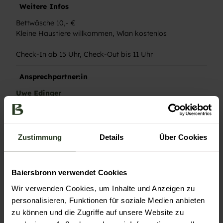
Weitere Infos
Bettwäsche 10,- €
Kleine Haustiere willkommen, Wlan kostenlos
Check-In ab 15 Uhr, Check-Out bis 11 Uhr
Ansprechpartner:in
Uwe Edinger
Autor:in
Nationalparkregion Schwarzwald GmbH
Zustimmung
Details
Über Cookies
Organisation
Nationalparkregion Schwarzwald GmbH
Baiersbronn verwendet Cookies
Wir verwenden Cookies, um Inhalte und Anzeigen zu
personalisieren, Funktionen für soziale Medien anbieten
zu können und die Zugriffe auf unsere Website zu