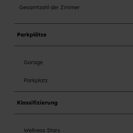
w
Gesamtzahl der Zimmer
a
h
l
Parkplätze
Garage
Parkplatz
Klassifizierung
Wellness Stars