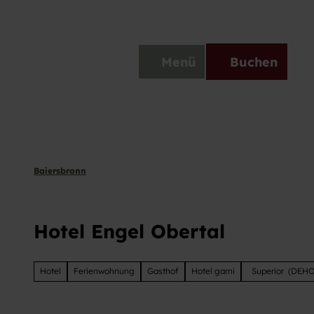
Z
u
bronn Classic
Wetter & Webcams
Wintersportberich
m
DE
Menü
Buchen
I
Telefon
Suche
n
h
a
l
t
Baiersbronn
Hotel Engel Obertal
Hotel
Ferienwohnung
Gasthof
Hotel garni
Superior
(DEHO