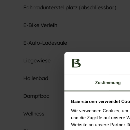
Fahrradunterstellplatz (abschliessbar)
E-Bike Verleih
E-Auto-Ladesäule
Liegewiese
Hallenbad
Zustimmung
Dampfbad
Baiersbronn verwendet Coo
Wir verwenden Cookies, um I
Wellness
und die Zugriffe auf unsere 
Website an unsere Partner fü