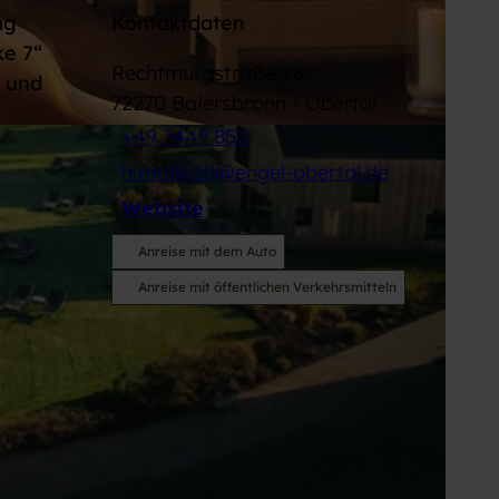
ag
Kontaktdaten
ke 7“
Rechtmurgstraße 28
 und
72270
Baiersbronn
- Obertal
+49 7449 850
himmlisch@engel-obertal.de
Website
Anreise mit dem Auto
Anreise mit öffentlichen Verkehrsmitteln