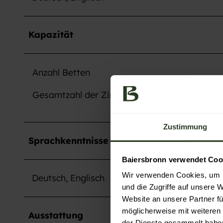
r
-
C
Kapazität
a
m
Anzahl Betten
p
T
Gesamtzahl der Zimmer
a
n
n
Zustimmung
e
Sprachkenntnisse
n
Baiersbronn verwendet Coo
f
Wir verwenden Cookies, um I
Deutsch, Englisch
e
und die Zugriffe auf unsere 
l
Website an unsere Partner fü
s
möglicherweise mit weiteren
Ausstattung
der Dienste gesammelt habe