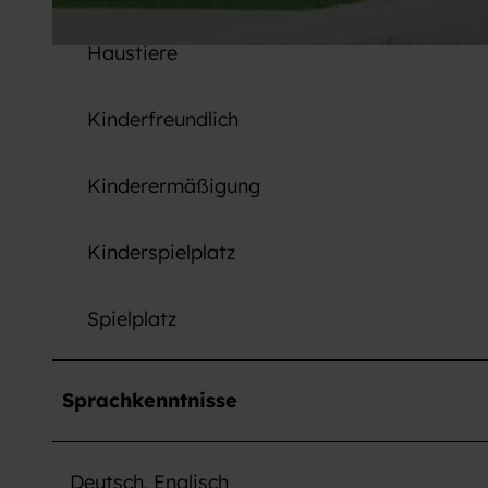
Haustiere
S
t
e
Kinderfreundlich
l
l
Kinderermäßigung
p
l
Kinderspielplatz
ä
t
Spielplatz
z
e
N
Sprachkenntnisse
a
t
u
Deutsch, Englisch