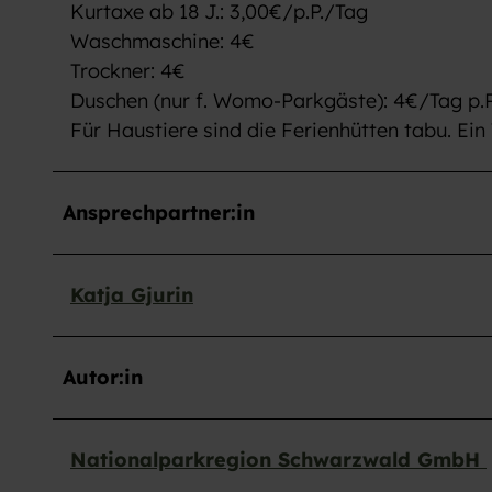
a
Kurtaxe ab 18 J.: 3,00€/p.P./Tag
h
Waschmaschine: 4€
l
Trockner: 4€
Duschen (nur f. Womo-Parkgäste): 4€/Tag p.P
Für Haustiere sind die Ferienhütten tabu. Ei
Ansprechpartner:in
Katja Gjurin
Autor:in
Nationalparkregion Schwarzwald GmbH