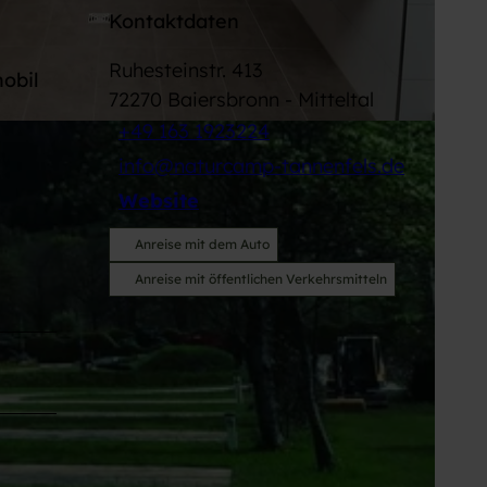
Kontaktdaten
Ruhesteinstr. 413
obil
72270
Baiersbronn
- Mitteltal
+49 163 1923224
info@naturcamp-tannenfels.de
Website
Anreise mit dem Auto
Anreise mit öffentlichen Verkehrsmitteln