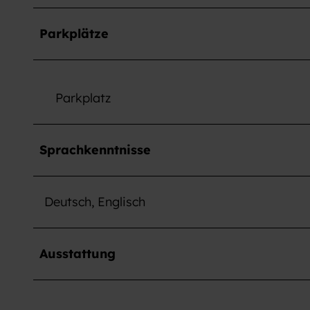
w
a
Parkplätze
h
l
Parkplatz
Sprachkenntnisse
Deutsch, Englisch
Ausstattung