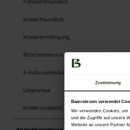
Familienfreundlich
S
o
n
Kinderfreundlich
n
e
Kinderermäßigung
n
s
Brötchenservice
c
h
E-Auto-Ladesäule
e
i
Zustimmung
n
Liegewiese
Baiersbronn verwendet Coo
Kinderspielplatz
Wir verwenden Cookies, um I
und die Zugriffe auf unsere 
Website an unsere Partner fü
Sprachkenntnisse