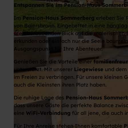
Entspannen Sie im Pension-Haus Sommerb
Im
Pension-Haus Sommerberg
erleben Sie 
von Baiersbronn. Eingebettet in eine
hangla
atemberaubenden Blick auf die malerischen
H
erkunden oder einfach nur die Seele baumeln
a
Ausgangspunkt für Ihre Abenteuer.
u
s
Genießen Sie die Vorteile einer
familienfreu
a
unterstützt. Mit unserer
Liegewiese
und de
n
im Freien zu verbringen. Für unsere kleinen G
s
auch die Kleinsten ihren Platz haben.
i
c
Die ruhige Lage des
Pension-Haus Sommer
h
dass unsere Gäste die perfekte Balance zwisc
t
eine
WiFi-Verbindung
für all jene, die auch
Für Ihre Anreise stehen Ihnen komfortable
P