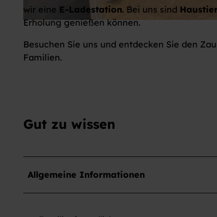
wir eine
E-Ladestation
. Bei uns sind
Haustier
Erholung genießen können.
E
s
Besuchen Sie uns und entdecken Sie den Zau
s
Familien.
-
W
o
h
n
Gut zu wissen
b
e
r
e
Allgemeine Informationen
i
c
h