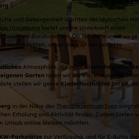
erg
Ruhe und Geborgenheit inmitten der idyllischen Na
gige Umgebung
bietet unsere Unterkunft einen
 Schwarzwaldlandschaften. Ob Sie die Wanderwege
H
 lassen möchten, unser Haus ist der perfekte
a
u
s
ndlichen
Atmosphäre, die auch
Kinderfreundlichke
a
m
eigenen Garten
laden wir Sie ein, entspannte Mo
n
äste stellen wir gerne
Kinderhochstühle
bereit, da
s
i
c
berg
in der Nähe des
Therapiezentrum Iven
sorgt d
h
hen Erholung und Aktivität finden. Zudem bieten w
t
 im Urlaub online bleiben möchten.
.
KW-Parkplätze
zur Verfügung, und für E-Autos bie