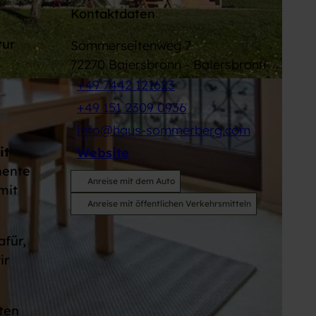
Kontaktdaten
tur
Sommerseitenweg 7
72270
Baiersbronn
- Baiersbronn
+49 7442 121623
+49 151 2309 0936
info@haus-sommerberg.com
it
Website
mente
Anreise mit dem Auto
mit
Anreise mit öffentlichen Verkehrsmitteln
afür,
ir
ten