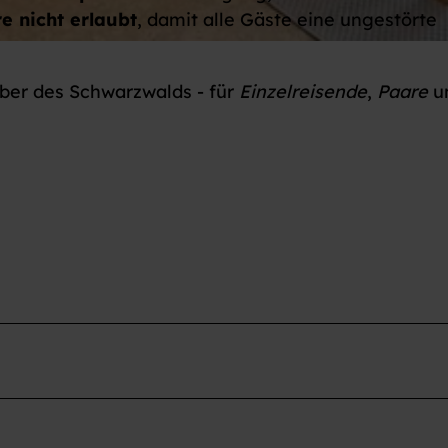
e nicht erlaubt
, damit alle Gäste eine ungestörte
ber des Schwarzwalds - für
Einzelreisende
,
Paare
u