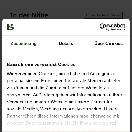
In der Nähe
Auf der Karte anschauen
Veranstaltung
Zustimmung
Details
Über Cookies
Essen & Trinken
Baiersbronn verwendet Cookies
Wir verwenden Cookies, um Inhalte und Anzeigen zu
Veranstaltungsort
personalisieren, Funktionen für soziale Medien anbieten
zu können und die Zugriffe auf unsere Website zu
Baiersbronn Touristik
analysieren. Außerdem geben wir Informationen zu Ihrer
Rosenplatz 3
72270
Baiersbronn
Verwendung unserer Website an unsere Partner für
soziale Medien, Werbung und Analysen weiter. Unsere
+49 7442 8414 0
Partner führen diese Informationen möglicherweise mit
info@baiersbronn.de
weiteren Daten zusammen, die Sie ihnen bereitgestellt
Website
haben oder die sie im Rahmen Ihrer Nutzung der Dienste