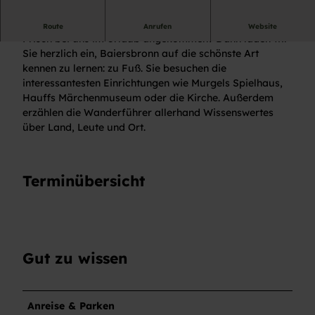
Geführter Ortsrundgang
Route
Anrufen
Website
Frisch bei uns im Urlaub angekommen? Dann laden wir
Sie herzlich ein, Baiersbronn auf die schönste Art
kennen zu lernen: zu Fuß. Sie besuchen die
interessantesten Einrichtungen wie Murgels Spielhaus,
Hauffs Märchenmuseum oder die Kirche. Außerdem
erzählen die Wanderführer allerhand Wissenswertes
über Land, Leute und Ort.
Terminübersicht
Gut zu wissen
Anreise & Parken