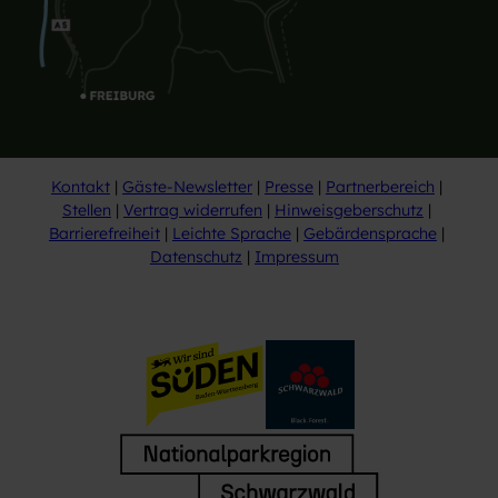
Kontakt
Gäste-Newsletter
Presse
Partnerbereich
Stellen
Vertrag widerrufen
Hinweisgeberschutz
Barrierefreiheit
Leichte Sprache
Gebärdensprache
Datenschutz
Impressum