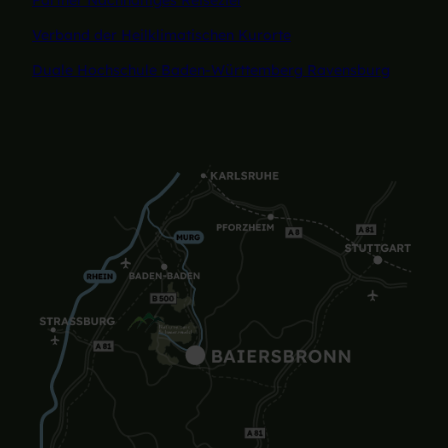
Verband der Heilklimatischen Kurorte
Duale Hochschule Baden-Württemberg Ravensburg