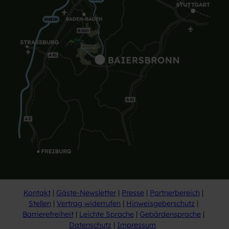
Kontakt
Gäste-Newsletter
Presse
Partnerbereich
Stellen
Vertrag widerrufen
Hinweisgeberschutz
Barrierefreiheit
Leichte Sprache
Gebärdensprache
Datenschutz
Impressum