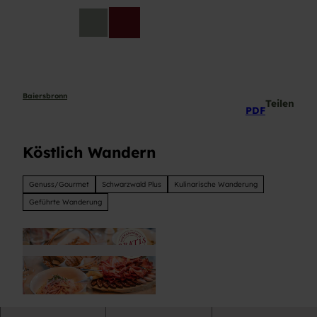
Z
u
DE
Telefon
Suche
m
I
n
h
a
Baiersbronn
Teilen
PDF
l
t
Köstlich Wandern
Genuss/Gourmet
Schwarzwald Plus
Kulinarische Wanderung
Geführte Wanderung
© Baiersbronn Touristik/Max Günter |
CC-BY-SA