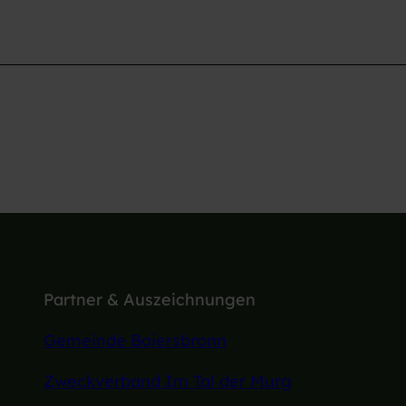
Partner & Auszeichnungen
Gemeinde Baiersbronn
Zweckverband Im Tal der Murg