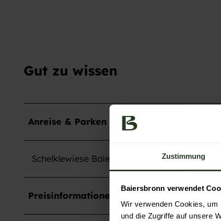
Gut zu wissen
Anreise & Parken
Zustimmung
Schelklewiese Baiersbronn; Bei Regen oder Kä
Baiersbronn verwendet Coo
Preisinformationen
Wir verwenden Cookies, um I
und die Zugriffe auf unsere 