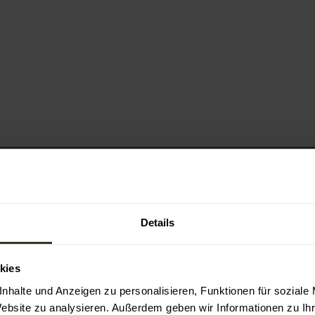
Details
lte findet das Konzert in der Schwarzwaldhalle statt
kies
nhalte und Anzeigen zu personalisieren, Funktionen für soziale
Website zu analysieren. Außerdem geben wir Informationen zu I