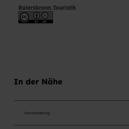
s
Baiersbronn Touristik
w
a
h
l
In der Nähe
Veranstaltung