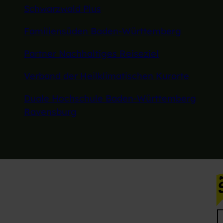
Schwarzwald Plus
Familiensüden Baden-Württemberg
Partner Nachhaltiges Reiseziel
Verband der Heilklimatischen Kurorte
Duale Hochschule Baden-Württemberg
Ravensburg