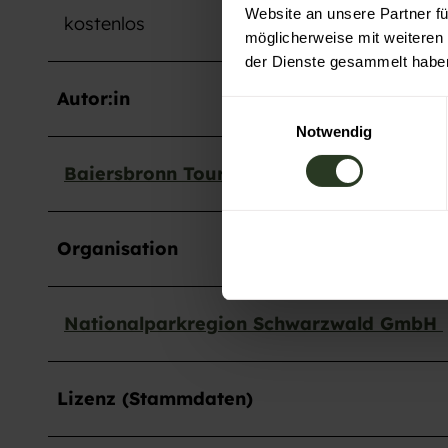
Website an unsere Partner fü
kostenlos
möglicherweise mit weiteren
der Dienste gesammelt habe
Autor:in
E
Notwendig
i
n
Baiersbronn Touristik
w
i
l
Organisation
l
i
g
Nationalparkregion Schwarzwald GmbH
u
n
g
s
Lizenz (Stammdaten)
a
u