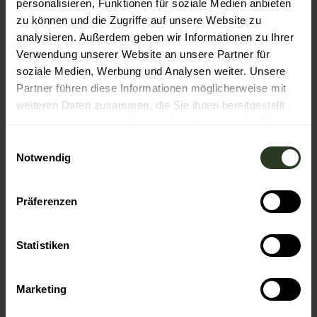
personalisieren, Funktionen für soziale Medien anbieten
zu können und die Zugriffe auf unsere Website zu
Veranstaltung
analysieren. Außerdem geben wir Informationen zu Ihrer
Verwendung unserer Website an unsere Partner für
Essen & Trinken
soziale Medien, Werbung und Analysen weiter. Unsere
Partner führen diese Informationen möglicherweise mit
weiteren Daten zusammen, die Sie ihnen bereitgestellt
haben oder die sie im Rahmen Ihrer Nutzung der Dienste
Veranstaltungsort
gesammelt haben.
E
Murgels Spielhaus
Notwendig
i
Bildstöckleweg 32
n
72270
Baiersbronn
w
+49 7442 5460
Präferenzen
i
murgels-spielhaus@baiersbronn.de
l
Website
l
Statistiken
i
Anreise mit dem Auto
g
Marketing
Anreise mit öffentlichen Verkehrsmitteln
u
n
Veranstalter