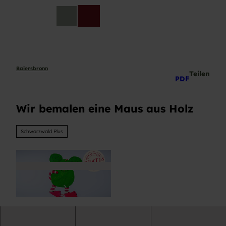
Z
u
DE
Telefon
Suche
m
I
n
h
a
Baiersbronn
Teilen
PDF
l
t
Wir bemalen eine Maus aus Holz
Schwarzwald Plus
© Baiersbronn Touristik/Max Günter |
CC-BY-SA