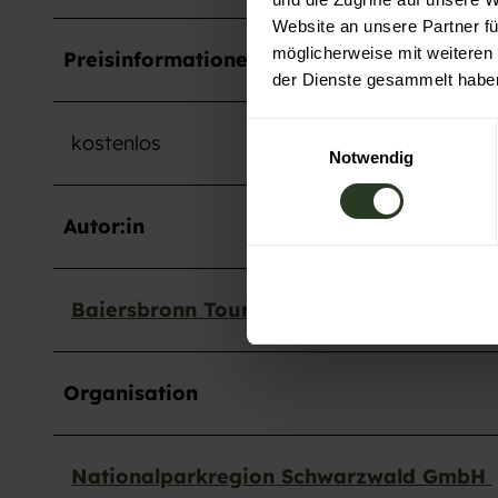
Website an unsere Partner fü
möglicherweise mit weiteren
Preisinformationen
der Dienste gesammelt habe
E
kostenlos
Notwendig
i
n
w
Autor:in
i
l
l
Baiersbronn Touristik
i
g
u
Organisation
n
g
s
Nationalparkregion Schwarzwald GmbH
a