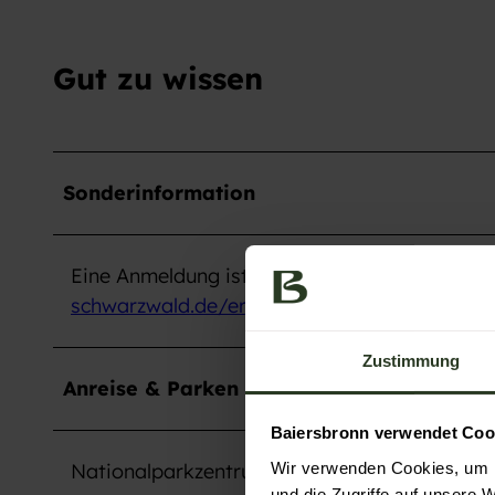
Gut zu wissen
Sonderinformation
Eine Anmeldung ist erforderlich unter
www.nat
schwarzwald.de/erleben/veranstaltungskale
Zustimmung
Anreise & Parken
Baiersbronn verwendet Coo
Wir verwenden Cookies, um I
Nationalparkzentrum Ruhestein
und die Zugriffe auf unsere 