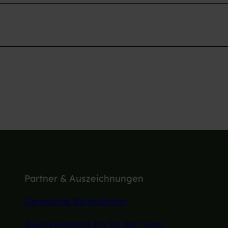
Partner & Auszeichnungen
Gemeinde Baiersbronn
Zweckverband Im Tal der Murg