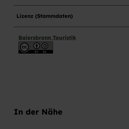
u
s
Lizenz (Stammdaten)
w
a
h
l
Baiersbronn Touristik
In der Nähe