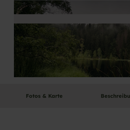
© Baiersbronn Touristik/Max Günter |
CC-BY-SA
Fotos & Karte
Beschreib