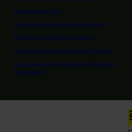
Schwarzwald Plus
Familiensüden Baden-Württemberg
Partner Nachhaltiges Reiseziel
Verband der Heilklimatischen Kurorte
Duale Hochschule Baden-Württemberg
Ravensburg