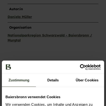
Autor:in
Daniela Müller
Organisation
Nationalparkregion Schwarzwald - Baiersbronn /
Murgtal
In der Nähe
Auf der Karte anschauen
Zustimmung
Details
Über Cookies
Veranstaltung
Baiersbronn verwendet Cookies
Sehenswertes
Wir verwenden Cookies, um Inhalte und Anzeigen zu