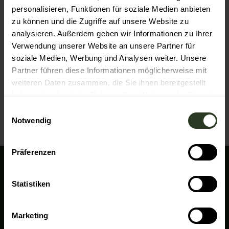
personalisieren, Funktionen für soziale Medien anbieten
Touren
zu können und die Zugriffe auf unsere Website zu
analysieren. Außerdem geben wir Informationen zu Ihrer
Verwendung unserer Website an unsere Partner für
Kontaktdaten
soziale Medien, Werbung und Analysen weiter. Unsere
Partner führen diese Informationen möglicherweise mit
72270
Baiersbronn
weiteren Daten zusammen, die Sie ihnen bereitgestellt
Anreise mit dem Auto
haben oder die sie im Rahmen Ihrer Nutzung der Dienste
Anreise mit öffentlichen Verkehrsmitteln
gesammelt haben.
E
Notwendig
i
n
w
Präferenzen
i
l
Wir sind für Sie da!
l
Statistiken
Baiersbronn Touristik
i
Rosenplatz 3
g
72270 Baiersbronn
Marketing
u