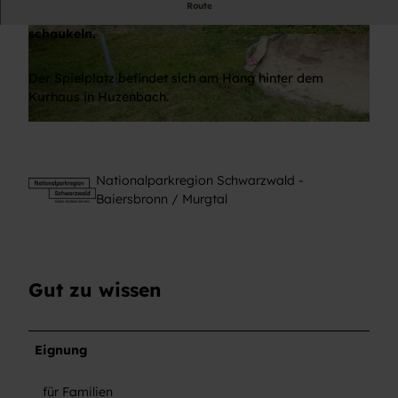
Route
Hier kann man rutschen, sandeln, wippen und
schaukeln.
© Daniela Müller, Nationalparkregion Schwarzw
© Daniela Müller, Nationalparkregion Schwarzw
ald - Baiersbronn / Murgtal
ald - Baiersbronn / Murgtal
Der Spielplatz befindet sich am Hang hinter dem
Kurhaus in Huzenbach.
© Daniela Müller, Nationalparkregion Schwarzwald - Baiersbronn / Murgtal
Nationalparkregion Schwarzwald -
Baiersbronn / Murgtal
Gut zu wissen
Eignung
für Familien