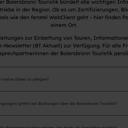
r Baiersbronn Touristik bündelt alle wichtigen Inf
riebe in der Region. Ob es um Zertifizierungen, Bil
ols wie den feratel WebClient geht – hier finden Par
einem Ort.
leitungen zur Einbettung von Touren, Information
Newsletter (BT Aktuell) zur Verfügung. Für alle F
prechpartnerinnen der Baiersbronn Touristik persön
um meine Daten zu pflegen?
ngungen) gelten bei Buchungen über die Baiersbronn Touristik?
elles Programm buchen möchte. Wo finde ich Vorschläge hierfür?