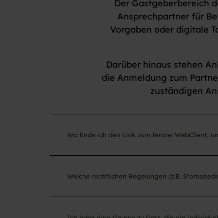
Der Gastgeberbereich de
Ansprechpartner für Bet
Vorgaben oder digitale To
Darüber hinaus stehen An
die Anmeldung zum Partner-
zuständigen Ans
Wo finde ich den Link zum feratel WebClient, 
Welche rechtlichen Regelungen (z.B. Stornobedi
Ich habe eine Gruppe zu Gast, die ein individu