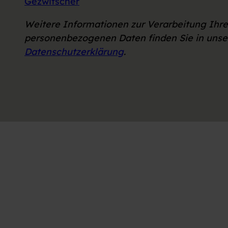
Gezwitscher
w
a
Weitere Informationen zur Verarbeitung Ihre
h
personenbezogenen Daten finden Sie in unse
l
Datenschutzerklärung
.