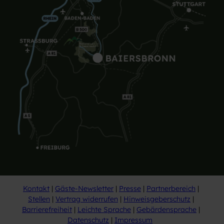
Kontakt
Gäste-Newsletter
Presse
Partnerbereich
Stellen
Vertrag widerrufen
Hinweisgeberschutz
Barrierefreiheit
Leichte Sprache
Gebärdensprache
Datenschutz
Impressum