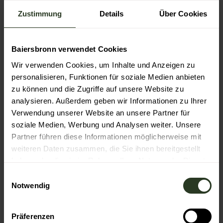
Eignung
Zustimmung
Details
Über Cookies
für Familien
Baiersbronn verwendet Cookies
Sonstige Ausstattung/Einrichtung
Wir verwenden Cookies, um Inhalte und Anzeigen zu
Barrierefreier Zugang
personalisieren, Funktionen für soziale Medien anbieten
zu können und die Zugriffe auf unsere Website zu
Autor:in
analysieren. Außerdem geben wir Informationen zu Ihrer
Verwendung unserer Website an unsere Partner für
Baiersbronn Touristik
soziale Medien, Werbung und Analysen weiter. Unsere
Organisation
Partner führen diese Informationen möglicherweise mit
weiteren Daten zusammen, die Sie ihnen bereitgestellt
Nationalparkregion Schwarzwald - Baiersbronn /
haben oder die sie im Rahmen Ihrer Nutzung der Dienste
Murgtal
gesammelt haben.
E
Notwendig
i
n
w
Präferenzen
In der Nähe
Auf der Karte anschauen