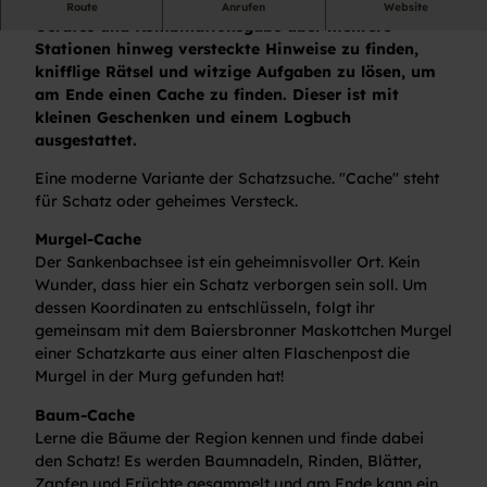
Bei diesem Spiel geht es darum, mit Hilfe eines GPS-
Route
Anrufen
Website
Gerätes und Kombinationsgabe über mehrere
Stationen hinweg versteckte Hinweise zu finden,
knifflige Rätsel und witzige Aufgaben zu lösen, um
am Ende einen Cache zu finden. Dieser ist mit
kleinen Geschenken und einem Logbuch
ausgestattet.
Eine moderne Variante der Schatzsuche. "Cache" steht
für Schatz oder geheimes Versteck.
Murgel-Cache
Der Sankenbachsee ist ein geheimnisvoller Ort. Kein
Wunder, dass hier ein Schatz verborgen sein soll. Um
dessen Koordinaten zu entschlüsseln, folgt ihr
gemeinsam mit dem Baiersbronner Maskottchen Murgel
einer Schatzkarte aus einer alten Flaschenpost die
Murgel in der Murg gefunden hat!
Baum-Cache
Lerne die Bäume der Region kennen und finde dabei
den Schatz! Es werden Baumnadeln, Rinden, Blätter,
Zapfen und Früchte gesammelt und am Ende kann ein