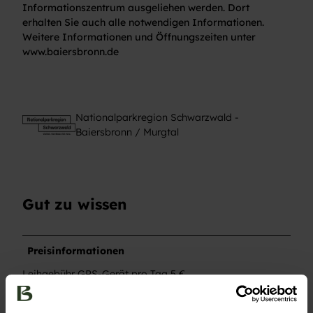
Informationszentrum ausgeliehen werden. Dort
erhalten Sie auch alle notwendigen Informationen.
Weitere Informationen und Öffnungszeiten unter
www.baiersbronn.de
Nationalparkregion Schwarzwald -
Baiersbronn / Murgtal
Gut zu wissen
Preisinformationen
Leihgebühr GPS-Gerät pro Tag 5 €