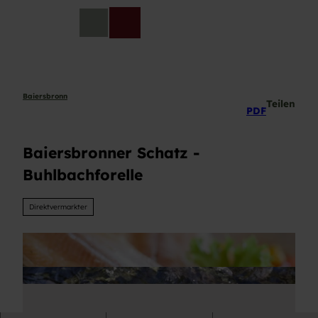
Z
u
DE
Telefon
Suche
m
I
n
h
a
Baiersbronn
Teilen
PDF
l
t
Baiersbronner Schatz -
Buhlbachforelle
Direktvermarkter