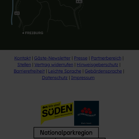
Kontakt
Gäste-Newsletter
Presse
Partnerbereich
Stellen
Vertrag widerrufen
Hinweisgeberschutz
Barrierefreiheit
Leichte Sprache
Gebärdensprache
Datenschutz
Impressum