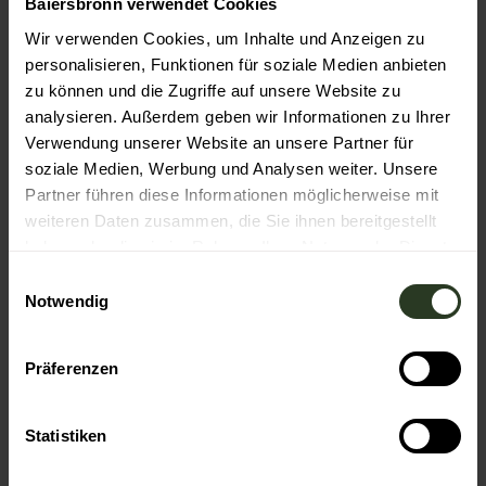
Baiersbronn verwendet Cookies
Autor:in
Wir verwenden Cookies, um Inhalte und Anzeigen zu
Baiersbronn Touristik
personalisieren, Funktionen für soziale Medien anbieten
Organisation
zu können und die Zugriffe auf unsere Website zu
analysieren. Außerdem geben wir Informationen zu Ihrer
Nationalparkregion Schwarzwald - Baiersbronn /
Verwendung unserer Website an unsere Partner für
Murgtal
soziale Medien, Werbung und Analysen weiter. Unsere
Partner führen diese Informationen möglicherweise mit
weiteren Daten zusammen, die Sie ihnen bereitgestellt
haben oder die sie im Rahmen Ihrer Nutzung der Dienste
gesammelt haben.
In der Nähe
E
Auf der Karte anschauen
Notwendig
i
n
w
Veranstaltung
Präferenzen
i
l
Sehenswertes
l
Statistiken
i
Touren