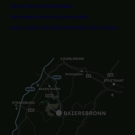
Partner Nachhaltiges Reiseziel
Verband der Heilklimatischen Kurorte
Duale Hochschule Baden-Württemberg Ravensburg