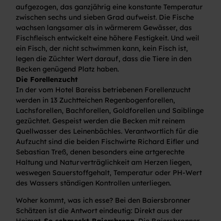
aufgezogen, das ganzjährig eine konstante Temperatur
zwischen sechs und sieben Grad aufweist. Die Fische
wachsen langsamer als in wärmerem Gewässer, das
Fischfleisch entwickelt eine höhere Festigkeit. Und weil
ein Fisch, der nicht schwimmen kann, kein Fisch ist,
legen die Züchter Wert darauf, dass die Tiere in den
Becken genügend Platz haben.
Die Forellenzucht
In der vom Hotel Bareiss betriebenen Forellenzucht
werden in 13 Zuchtteichen Regenbogenforellen,
Lachsforellen, Bachforellen, Goldforellen und Saiblinge
gezüchtet. Gespeist werden die Becken mit reinem
Quellwasser des Leinenbächles. Verantwortlich für die
Aufzucht sind die beiden Fischwirte Richard Eifler und
Sebastian Treß, denen besonders eine artgerechte
Haltung und Naturverträglichkeit am Herzen liegen,
weswegen Sauerstoffgehalt, Temperatur oder PH-Wert
des Wassers ständigen Kontrollen unterliegen.
Woher kommt, was ich esse? Bei den Baiersbronner
Schätzen ist die Antwort eindeutig: Direkt aus der
Heimat.
So schmeckt Baiersbronn
. Die Baiersbronner