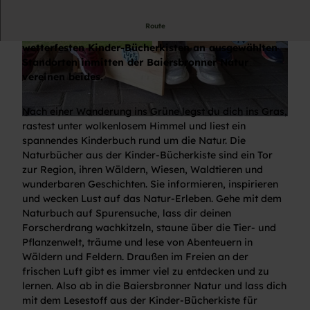
Route
Du liebst die Natur? Du liebst Bücher? Die
wetterfesten Kinder-Bücherkisten an ausgewählten
© Josephine Greiner, SV Baiersbronn/Josephin
© Josephine Greiner, SV Baiersbronn/Josephin
e Greiner
e Greiner
Standorten inmitten der Baiersbronner Natur
vereinen beides.
Nach einer Wanderung ins Grüne legst du dich ins Gras,
© Josephine Greiner, SV Baiersbronn/Josephine Greiner
rastest unter wolkenlosem Himmel und liest ein
spannendes Kinderbuch rund um die Natur. Die
Naturbücher aus der Kinder-Bücherkiste sind ein Tor
zur Region, ihren Wäldern, Wiesen, Waldtieren und
wunderbaren Geschichten. Sie informieren, inspirieren
und wecken Lust auf das Natur-Erleben. Gehe mit dem
Naturbuch auf Spurensuche, lass dir deinen
Forscherdrang wachkitzeln, staune über die Tier- und
Pflanzenwelt, träume und lese von Abenteuern in
Wäldern und Feldern. Draußen im Freien an der
frischen Luft gibt es immer viel zu entdecken und zu
lernen. Also ab in die Baiersbronner Natur und lass dich
mit dem Lesestoff aus der Kinder-Bücherkiste für