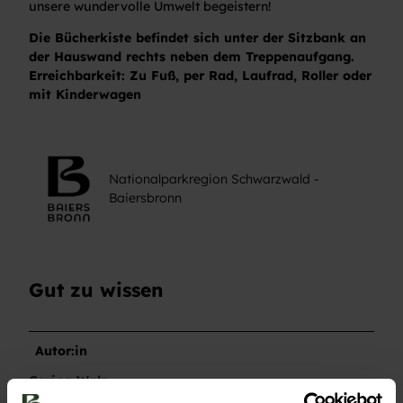
unsere wundervolle Umwelt begeistern!
Die Bücherkiste befindet sich unter der Sitzbank an
der Hauswand rechts neben dem Treppenaufgang.
Erreichbarkeit: Zu Fuß, per Rad, Laufrad, Roller oder
mit Kinderwagen
Nationalparkregion Schwarzwald -
Baiersbronn
Gut zu wissen
Autor:in
Carina Walz