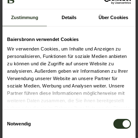
Organisation
Nationalparkregion Schwarzwald - Baiersbronn
Zustimmung
Details
Über Cookies
Baiersbronn verwendet Cookies
Wir verwenden Cookies, um Inhalte und Anzeigen zu
In der Nähe
Auf der Karte anschauen
personalisieren, Funktionen für soziale Medien anbieten
zu können und die Zugriffe auf unsere Website zu
analysieren. Außerdem geben wir Informationen zu Ihrer
Veranstaltung
Verwendung unserer Website an unsere Partner für
soziale Medien, Werbung und Analysen weiter. Unsere
Sehenswertes
Partner führen diese Informationen möglicherweise mit
weiteren Daten zusammen, die Sie ihnen bereitgestellt
haben oder die sie im Rahmen Ihrer Nutzung der Dienste
Touren
gesammelt haben.
E
Notwendig
i
n
Kontaktdaten